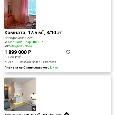
17
Комната, 17.5 м², 3/10 эт
Ипподромская 22/1
М
Маршала Покрышкина
Мкр
Фрунзенский
1 899 000 ₽
111 706 ₽/м²
26 фев
В продаже более 3-х месяцев
Планета на Станиславского
Циан
9