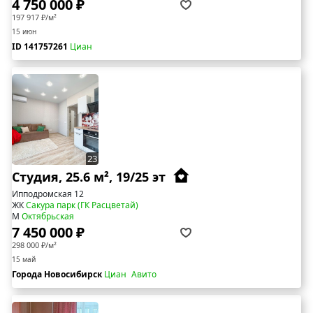
4 750 000 ₽
197 917 ₽/м²
15 июн
ID 141757261
Циан
23
Студия, 25.6 м², 19/25 эт
Ипподромская 12
ЖК
Сакура парк (ГК Расцветай)
М
Октябрьская
7 450 000 ₽
298 000 ₽/м²
15 май
Города Новосибирск
Циан
Авито