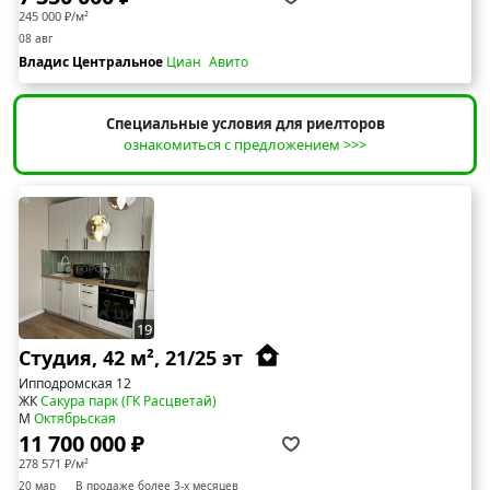
245 000 ₽/м²
08 авг
Владис Центральное
Циан
Авито
Специальные условия для риелторов
ознакомиться с предложением >>>
19
Студия, 42 м², 21/25 эт
Ипподромская 12
ЖК
Сакура парк (ГК Расцветай)
М
Октябрьская
11 700 000 ₽
278 571 ₽/м²
20 мар
В продаже более 3-х месяцев