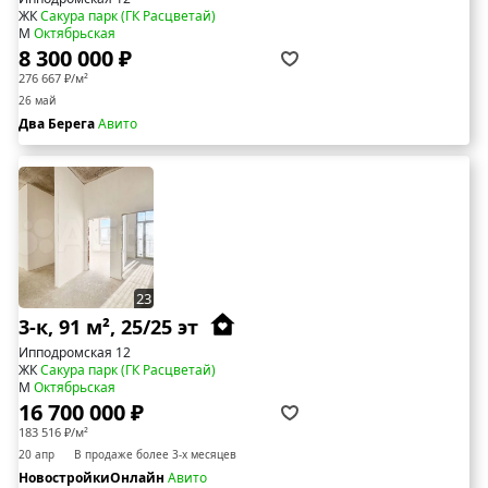
ЖК
Сакура парк (ГК Расцветай)
М
Октябрьская
8 300 000 ₽
276 667 ₽/м²
26 май
Два Берега
Авито
23
3-к, 91 м², 25/25 эт
Ипподромская 12
ЖК
Сакура парк (ГК Расцветай)
М
Октябрьская
16 700 000 ₽
183 516 ₽/м²
20 апр
В продаже более 3-х месяцев
НовостройкиОнлайн
Авито