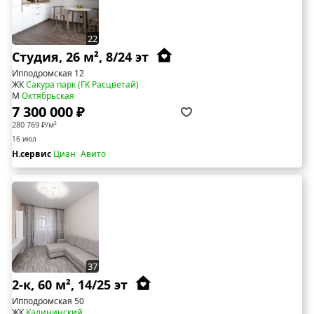
22
Студия, 26 м², 8/24 эт
Ипподромская 12
ЖК
Сакура парк (ГК Расцветай)
М
Октябрьская
7 300 000 ₽
280 769 ₽/м²
16 июл
Н.сервис
Циан
Авито
37
2-к, 60 м², 14/25 эт
Ипподромская 50
ЖК
Калининский