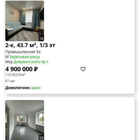
18
2-к, 43.7 м², 1/3 эт
Промышленная 9а
М
Березовая роща
Мкр
Дзержинского пр-т
4 900 000 ₽
113 953 ₽/м²
07 авг
Домолегион
Циан
15