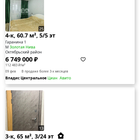
25
4-к, 60.7 м², 5/5 эт
Гаранина 1
М
Золотая Нива
Октябрьский район
6 749 000 ₽
112 483 ₽/м²
09 фев
В продаже более 3-х месяцев
Владис Центральное
Циан
Авито
13
3-к, 65 м², 3/24 эт