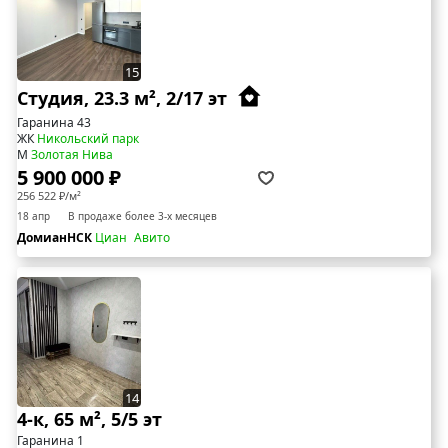
15
Студия, 23.3 м², 2/17 эт
Гаранина 43
ЖК
Никольский парк
М
Золотая Нива
5 900 000 ₽
256 522 ₽/м²
18 апр
В продаже более 3-х месяцев
ДомианНСК
Циан
Авито
14
4-к, 65 м², 5/5 эт
Гаранина 1