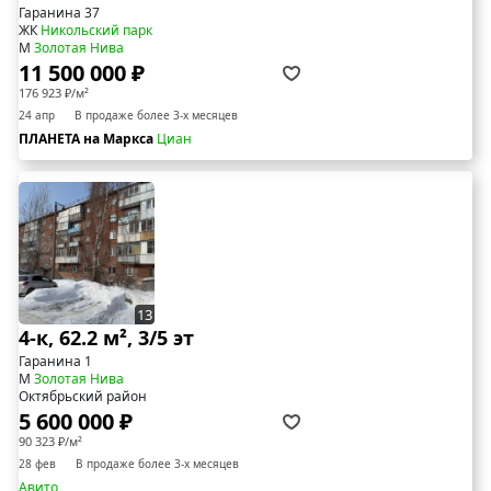
Гаранина 37
ЖК
Никольский парк
М
Золотая Нива
11 500 000 ₽
176 923 ₽/м²
24 апр
В продаже более 3-х месяцев
ПЛАНЕТА на Маркса
Циан
13
4-к, 62.2 м², 3/5 эт
Гаранина 1
М
Золотая Нива
Октябрьский район
5 600 000 ₽
90 323 ₽/м²
28 фев
В продаже более 3-х месяцев
Авито