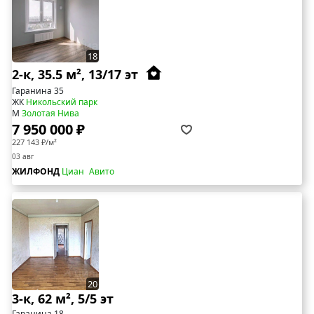
18
2-к, 35.5 м², 13/17 эт
Гаранина 35
ЖК
Никольский парк
М
Золотая Нива
7 950 000 ₽
227 143 ₽/м²
03 авг
ЖИЛФОНД
Циан
Авито
20
3-к, 62 м², 5/5 эт
Гаранина 18