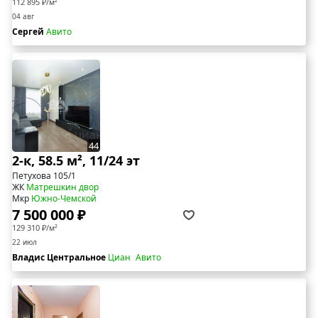
112 895 ₽/м²
04 авг
Сергей
Авито
44
2-к, 58.5 м², 11/24 эт
Петухова 105/1
ЖК
Матрешкин двор
Мкр
Южно-Чемской
7 500 000 ₽
129 310 ₽/м²
22 июл
Владис Центральное
Циан
Авито