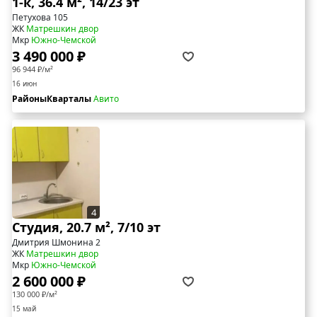
1-к, 36.4 м², 14/23 эт
Петухова 105
ЖК
Матрешкин двор
Мкр
Южно-Чемской
3 490 000 ₽
96 944 ₽/м²
16 июн
РайоныКварталы
Авито
4
Студия, 20.7 м², 7/10 эт
Дмитрия Шмонина 2
ЖК
Матрешкин двор
Мкр
Южно-Чемской
2 600 000 ₽
130 000 ₽/м²
15 май