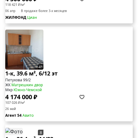
118 421 ₽/м²
06 апр
В продаже более 3-х месяцев
ЖИЛФОНД
Циан
41
1-к, 39.6 м², 6/12 эт
Петухова 99/2
ЖК
Матрешкин двор
Мкр
Южно-Чемской
4 174 000 ₽
107 026 ₽/м²
26 май
Агент 54
Авито
8