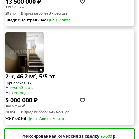
13 500 000 ₽
139 175 ₽/м²
20 апр
В продаже более 3-х месяцев
Владис Центральное
Циан
Авито
30
2-к, 46.2 м², 5/5 эт
Гурьевская 35
М
Речной вокзал
Мкр
Восход
5 000 000 ₽
108 696 ₽/м²
30 ноя
В продаже более 6-ти месяцев
ЖИЛФОНД
Циан
Авито
Авито
Фиксированная комиссия за сделку
80.000
р.