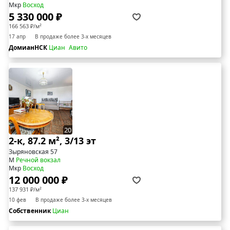
Мкр
Восход
5 330 000 ₽
166 563 ₽/м²
17 апр
В продаже более 3-х месяцев
ДомианНСК
Циан
Авито
20
2-к, 87.2 м², 3/13 эт
Зыряновская 57
М
Речной вокзал
Мкр
Восход
12 000 000 ₽
137 931 ₽/м²
10 фев
В продаже более 3-х месяцев
Собственник
Циан