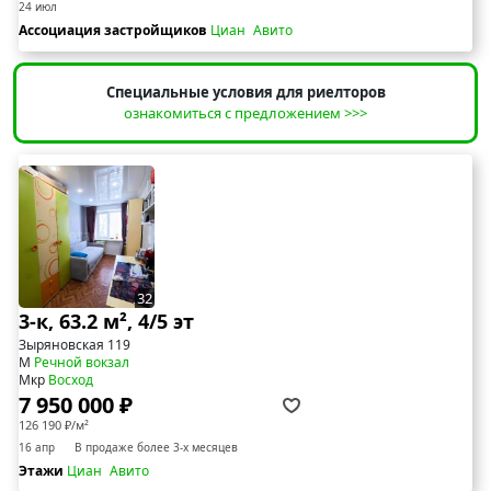
24 июл
Ассоциация застройщиков
Циан
Авито
Специальные условия для риелторов
ознакомиться с предложением >>>
32
3-к, 63.2 м², 4/5 эт
Зыряновская 119
М
Речной вокзал
Мкр
Восход
7 950 000 ₽
126 190 ₽/м²
16 апр
В продаже более 3-х месяцев
Этажи
Циан
Авито