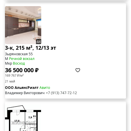
44
3-к, 215 м², 12/13 эт
Зыряновская 55
М
Речной вокзал
Мкр
Восход
36 500 000 ₽
169 767 ₽/м²
21 май
ООО АльянсРиэлт
Авито
Владимир Викторович
+7 (913) 747-72-12