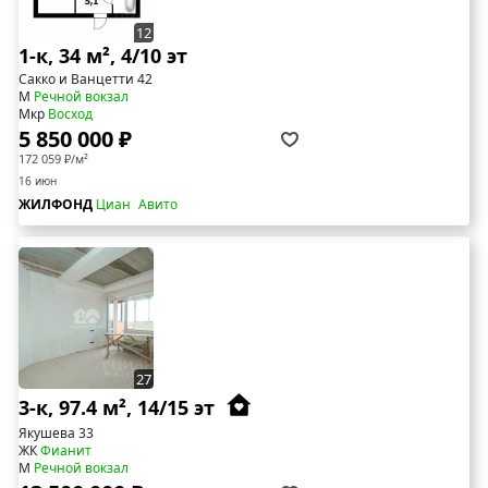
12
1-к, 34 м², 4/10 эт
Сакко и Ванцетти 42
М
Речной вокзал
Мкр
Восход
5 850 000 ₽
172 059 ₽/м²
16 июн
ЖИЛФОНД
Циан
Авито
27
3-к, 97.4 м², 14/15 эт
Якушева 33
ЖК
Фианит
М
Речной вокзал