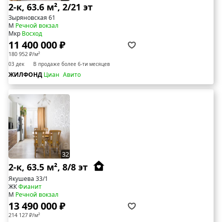
2-к, 63.6 м², 2/21 эт
Зыряновская 61
М
Речной вокзал
Мкр
Восход
11 400 000 ₽
180 952 ₽/м²
03 дек
В продаже более 6-ти месяцев
ЖИЛФОНД
Циан
Авито
32
2-к, 63.5 м², 8/8 эт
Якушева 33/1
ЖК
Фианит
М
Речной вокзал
13 490 000 ₽
214 127 ₽/м²