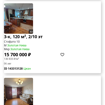
30
3-к, 120 м², 2/10 эт
Стофато 10
М
Золотая Нива
Мкр
Золотая Нива
15 700 000 ₽
130 833 ₽/м²
06 авг
ID 143313128
Циан