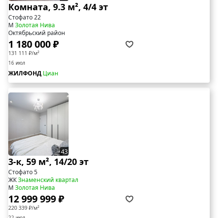
Комната, 9.3 м², 4/4 эт
Стофато 22
М
Золотая Нива
Октябрьский район
1 180 000 ₽
131 111 ₽/м²
16 июл
ЖИЛФОНД
Циан
43
3-к, 59 м², 14/20 эт
Стофато 5
ЖК
Знаменский квартал
М
Золотая Нива
12 999 999 ₽
220 339 ₽/м²
22 июл