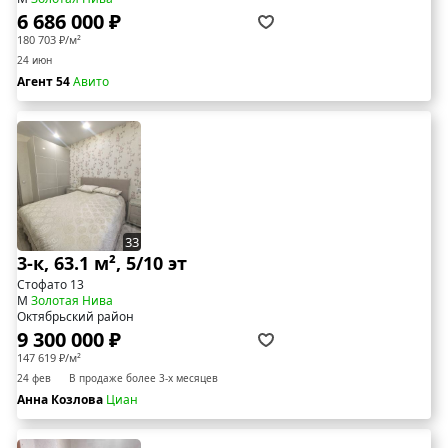
6 686 000 ₽
180 703 ₽/м²
24 июн
Агент 54
Авито
33
3-к, 63.1 м², 5/10 эт
Стофато 13
М
Золотая Нива
Октябрьский район
9 300 000 ₽
147 619 ₽/м²
24 фев
В продаже более 3-х месяцев
Анна Козлова
Циан