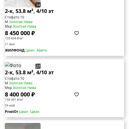
24
2-к, 53.8 м², 4/10 эт
Стофато 10
М
Золотая Нива
Мкр
Золотая Нива
8 450 000 ₽
159 434 ₽/м²
21 июл
ЖИЛФОНД
Циан
Авито
27
2-к, 53.8 м², 4/10 эт
Стофато 10
М
Золотая Нива
Мкр
Золотая Нива
8 400 000 ₽
158 491 ₽/м²
09 май
ProstOr
Циан
Циан