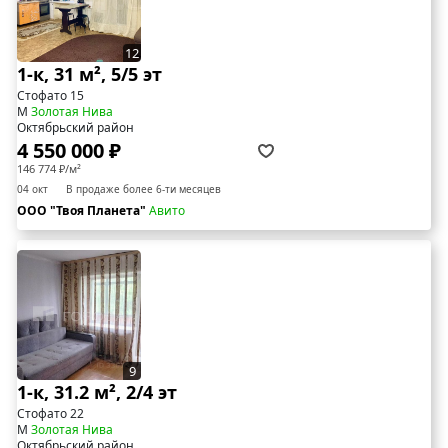
12
1-к, 31 м², 5/5 эт
Стофато 15
М
Золотая Нива
Октябрьский район
4 550 000 ₽
146 774 ₽/м²
04 окт
В продаже более 6-ти месяцев
ООО "Твоя Планета"
Авито
9
1-к, 31.2 м², 2/4 эт
Стофато 22
М
Золотая Нива
Октябрьский район