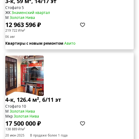
3-к, 59 м², 14/17 эт
Стофато 5
ЖК
Знаменский квартал
М
Золотая Нива
12 963 596 ₽
219 722 ₽/м²
06 авг
Квартиры с новым ремонтом
Авито
19
4-к, 126.4 м², 6/11 эт
Стофато 10
М
Золотая Нива
Мкр
Золотая Нива
17 500 000 ₽
138 889 ₽/м²
20 июн 2025
В продаже более 1 года