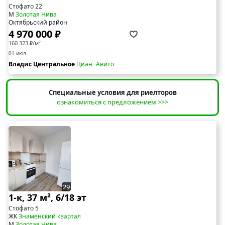
Стофато 22
М
Золотая Нива
Октябрьский район
4 970 000 ₽
160 323 ₽/м²
01 июл
Владис Центральное
Циан
Авито
Специальные условия для риелторов
ознакомиться с предложением >>>
29
1-к, 37 м², 6/18 эт
Стофато 5
ЖК
Знаменский квартал
М
Золотая Нива