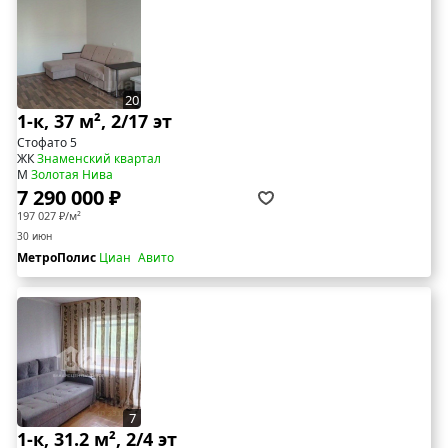
20
1-к, 37 м², 2/17 эт
Стофато 5
ЖК
Знаменский квартал
М
Золотая Нива
7 290 000 ₽
197 027 ₽/м²
30 июн
МетроПолис
Циан
Авито
7
1-к, 31.2 м², 2/4 эт