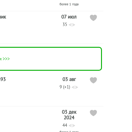
более 1 года
ник
07 июл
35
м >>>
693
03 авг
9 (+1)
03 дек
2024
44
более 1 года