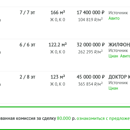
7 / 7 эт
166 м²
17 400 000 ₽
Источник
Авито
Ж 0, К 0
104 819 ₽/м²
н
6 / 6 эт
122.2 м²
32 000 000 ₽
ЖИЛФОН
Источник
Ж 0, К 0
262 295 ₽/м²
н
Циан
Авит
2 / 8 эт
123 м²
45 000 000 ₽
ДОКТОР 
Источник
Ж 0, К 0
365 854 ₽/м²
н
Циан
ванная комиссия за сделку
80.000
р.
ознакомиться с предложе