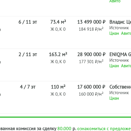
Авито
6 / 11 эт
73.4 м²
13 499 000 ₽
Владис Ц
Источник
Ж 0, К 0
184 918 ₽/м²
н
Циан
Авит
2 / 11 эт
163.2 м²
28 900 000 ₽
ENIQMA 
Источник
Ж 0, К 0
177 301 ₽/м²
н
Циан
Авит
4 / 7 эт
110 м²
17 600 000 ₽
Собствен
Источник
Ж 0, К 0
160 000 ₽/м²
н
Циан
ванная комиссия за сделку
80.000
р.
ознакомиться с предложе