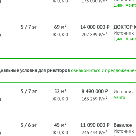
Ж 0, К 0
175 000 ₽/м²
н
Циан
Авит
5 / 7 эт
69 м²
14 000 000 ₽
ДОКТОР 
Источник
Ж 0, К 0
202 899 ₽/м²
н
Циан
Авит
иальные условия для риелторов
ознакомиться с предложение
5 / 7 эт
52 м²
8 490 000 ₽
Источник
Авито
Ж 0, К 0
163 269 ₽/м²
н
3 / 6 эт
45 м²
11 090 000 ₽
Вавилон
Источник
Ж 0, К 0
246 444 ₽/м²
н