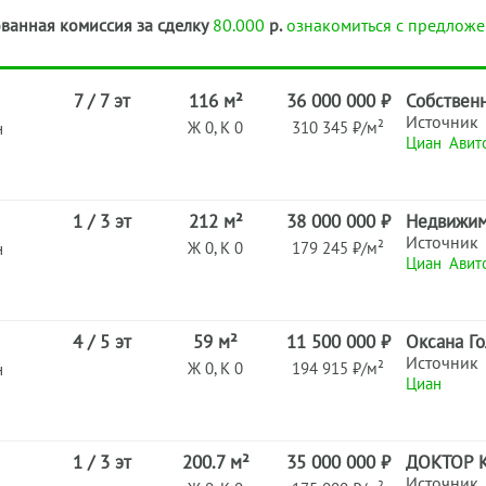
ванная комиссия за сделку
80.000
р.
ознакомиться с предложе
7 / 7 эт
116 м²
36 000 000 ₽
Собствен
Источник
Ж 0, К 0
310 345 ₽/м²
н
Циан
Авит
1 / 3 эт
212 м²
38 000 000 ₽
Недвижим
Источник
Ж 0, К 0
179 245 ₽/м²
н
Циан
Авит
4 / 5 эт
59 м²
11 500 000 ₽
Оксана Г
Источник
Ж 0, К 0
194 915 ₽/м²
н
Циан
1 / 3 эт
200.7 м²
35 000 000 ₽
ДОКТОР 
Источник