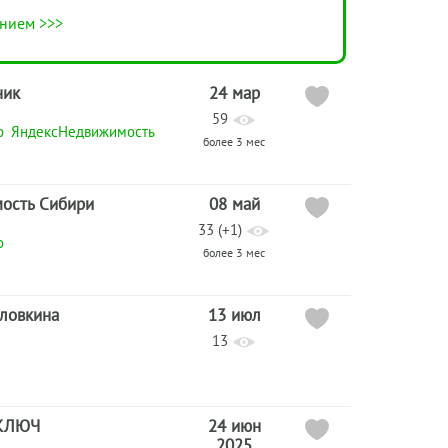
нием >>>
ник
24 мар
59
о
ЯндексНедвижимость
более 3 мес
ость Сибири
08 май
33 (+1)
о
более 3 мес
оловкина
13 июл
13
КЛЮЧ
24 июн
2025