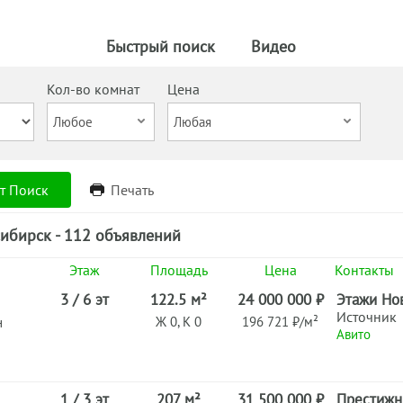
Быстрый поиск
Видео
Кол-во комнат
Цена
т Поиск
Печать
ибирск - 112 объявлений
Этаж
Площадь
Цена
Контакты
3 / 6 эт
122.5 м²
24 000 000 ₽
Этажи Но
Источник
Ж 0, К 0
196 721 ₽/м²
н
Авито
1 / 3 эт
207 м²
31 500 000 ₽
Престижн