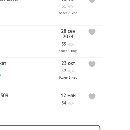
51
более 6 мес
28 сен
2024
55
более 1 года
жет
23 окт
42
о
более 6 мес
8509
12 май
34