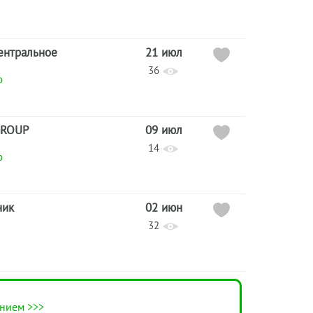
ентральное
21 июл
36
о
GROUP
09 июл
14
о
ник
02 июн
32
нием >>>