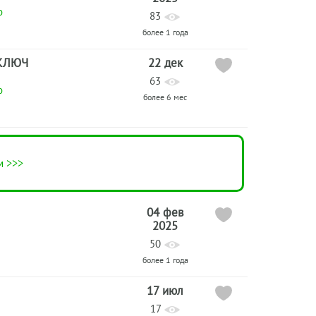
о
83
более 1 года
КЛЮЧ
22 дек
63
о
более 6 мес
м >>>
04 фев
2025
50
более 1 года
17 июл
17