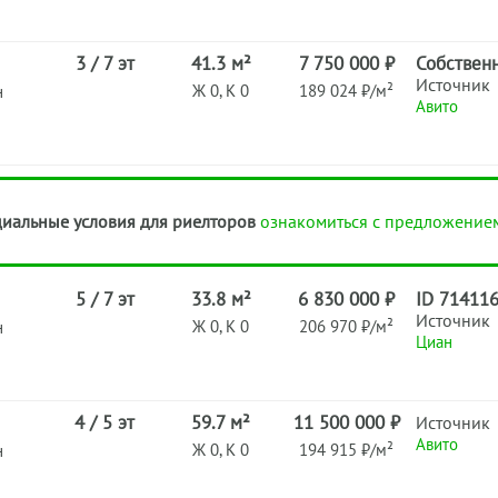
3 / 7 эт
41.3 м²
7 750 000 ₽
Собствен
Источник
Ж 0, К 0
189 024 ₽/м²
н
Авито
иальные условия для риелторов
ознакомиться с предложение
5 / 7 эт
33.8 м²
6 830 000 ₽
ID 71411
Источник
Ж 0, К 0
206 970 ₽/м²
н
Циан
4 / 5 эт
59.7 м²
11 500 000 ₽
Источник
Авито
Ж 0, К 0
194 915 ₽/м²
н