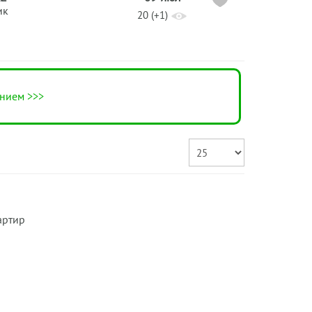
ик
20 (+1)
нием >>>
артир