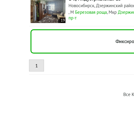
Новосибирск, Дзержинский райо
, М
Березовая роща
, Мкр
Дзержи
пр-т
19
Фиксиро
1
Все 