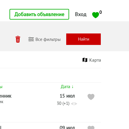
0
Добавить объявление
Вход
Все фильтры
Карта
ты
Дата ↓
енник
15 июл
ик
30 (+1)
L
09 июл