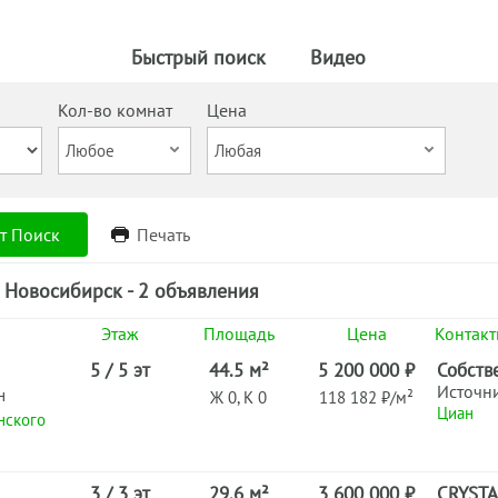
Быстрый поиск
Видео
Кол-во комнат
Цена
т Поиск
Печать
 Новосибирск - 2 объявления
Этаж
Площадь
Цена
Контак
5 / 5 эт
44.5 м²
5 200 000 ₽
Собств
Источн
н
Ж 0, К 0
118 182 ₽/м²
Циан
нского
3 / 3 эт
29.6 м²
3 600 000 ₽
CRYSTA