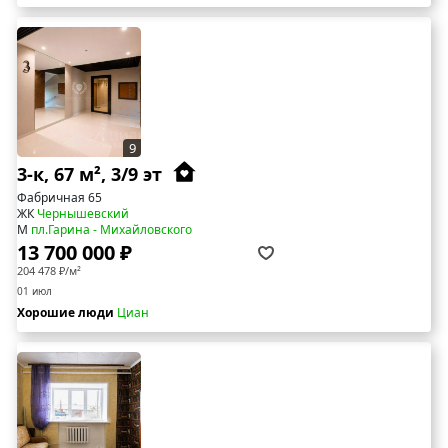
9
3-к, 67 м², 3/9 эт
Фабричная 65
ЖК
Чернышевский
М
пл.Гарина - Михайловского
13 700 000 ₽
204 478 ₽/м²
01 июл
Хорошие люди
Циан