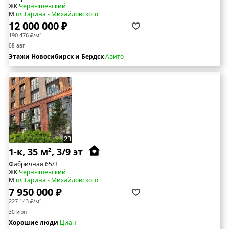
ЖК
Чернышевский
М
пл.Гарина - Михайловского
12 000 000 ₽
190 476 ₽/м²
08 авг
Этажи Новосибирск и Бердск
Авито
23
1-к, 35 м², 3/9 эт
Фабричная 65/3
ЖК
Чернышевский
М
пл.Гарина - Михайловского
7 950 000 ₽
227 143 ₽/м²
30 июн
Хорошие люди
Циан