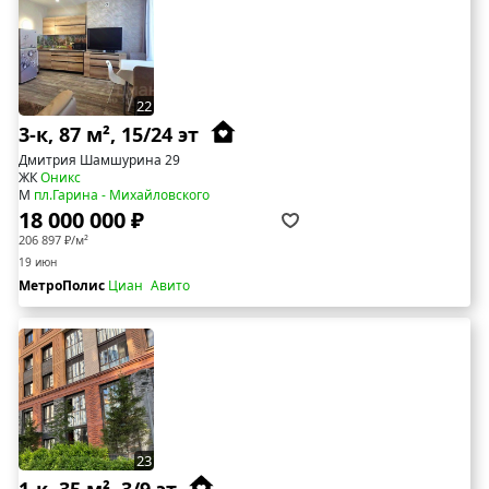
22
3-к, 87 м², 15/24 эт
Дмитрия Шамшурина 29
ЖК
Оникс
М
пл.Гарина - Михайловского
18 000 000 ₽
206 897 ₽/м²
19 июн
МетроПолис
Циан
Авито
23
1-к, 35 м², 3/9 эт