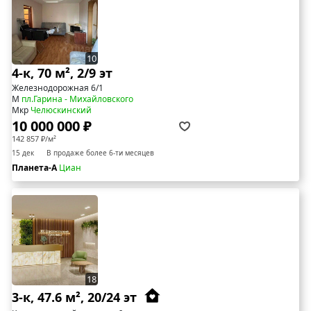
10
4-к, 70 м², 2/9 эт
Железнодорожная 6/1
М
пл.Гарина - Михайловского
Мкр
Челюскинский
10 000 000 ₽
142 857 ₽/м²
15 дек
В продаже более 6-ти месяцев
Планета-А
Циан
18
3-к, 47.6 м², 20/24 эт