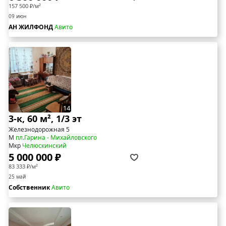
157 500 ₽/м²
09 июн
АН ЖИЛФОНД
Авито
14
3-к, 60 м², 1/3 эт
Железнодорожная 5
М
пл.Гарина - Михайловского
Мкр
Челюскинский
5 000 000 ₽
83 333 ₽/м²
25 май
Собственник
Авито