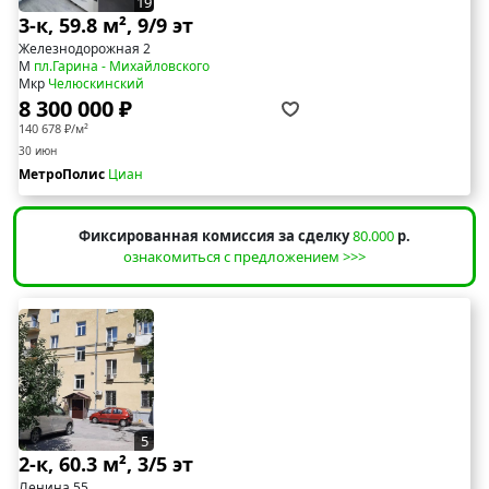
19
3-к, 59.8 м², 9/9 эт
Железнодорожная 2
М
пл.Гарина - Михайловского
Мкр
Челюскинский
8 300 000 ₽
140 678 ₽/м²
30 июн
МетроПолис
Циан
Фиксированная комиссия за сделку
80.000
р.
ознакомиться с предложением >>>
5
2-к, 60.3 м², 3/5 эт
Ленина 55