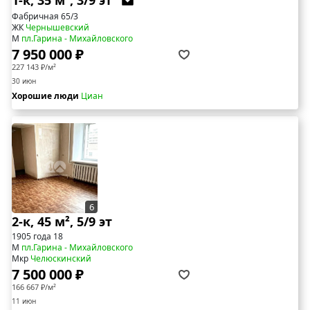
Фабричная 65/3
ЖК
Чернышевский
М
пл.Гарина - Михайловского
7 950 000 ₽
227 143 ₽/м²
30 июн
Хорошие люди
Циан
6
2-к, 45 м², 5/9 эт
1905 года 18
М
пл.Гарина - Михайловского
Мкр
Челюскинский
7 500 000 ₽
166 667 ₽/м²
11 июн