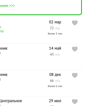
нием >>>
02 мар
к
72
то
более 3 мес
нник
14 май
к
43
нник
08 дек
к
66
более 6 мес
Центральное
29 июл
к