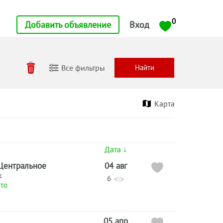
0
Добавить объявление
Вход
Все фильтры
Карта
ы
Дата ↓
Центральное
04 авг
к
6
то
05 апр