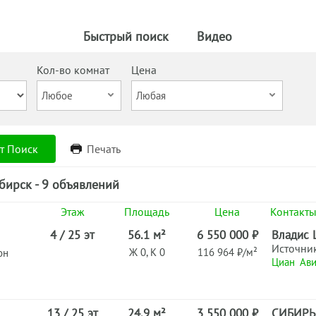
Быстрый поиск
Видео
Кол-во комнат
Цена
т Поиск
Печать
ирск - 9 объявлений
Этаж
Площадь
Цена
Контакт
4 / 25 эт
56.1 м²
6 550 000 ₽
Владис 
Источни
Ж 0, К 0
116 964 ₽/м²
он
Циан
Ави
13 / 25 эт
24.9 м²
3 550 000 ₽
СИБИРЬ