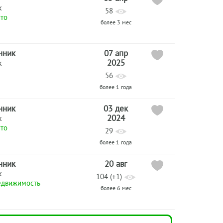
к
58
то
более 3 мес
нник
07 апр
2025
к
56
более 1 года
нник
03 дек
2024
к
то
29
более 1 года
нник
20 авг
к
104 (+1)
едвижимость
более 6 мес