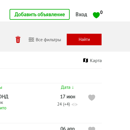
0
Добавить объявление
Вход
Все фильтры
Карта
ы
Дата ↓
ОНД
17 июн
ик
24 (+4)
ито
06 апр