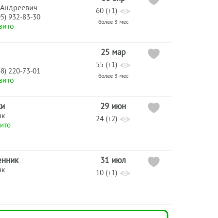
 Андреевич
60 (+1)
05) 932-83-30
более 3 мес
вито
25 мар
55 (+1)
68) 220-73-01
более 3 мес
вито
жи
29 июн
ик
24 (+2)
ито
енник
31 июл
ик
10 (+1)