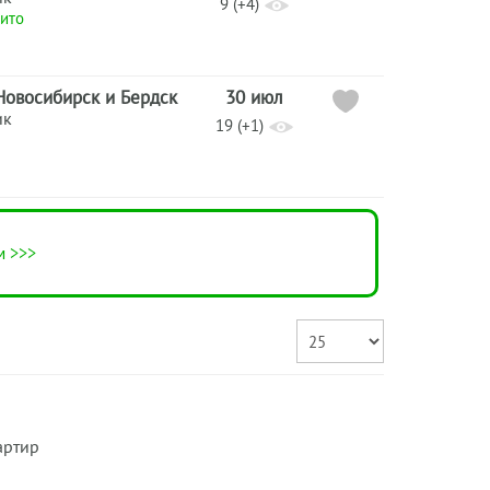
9 (+4)
ито
Новосибирск и Бердск
30 июл
ик
19 (+1)
м >>>
артир