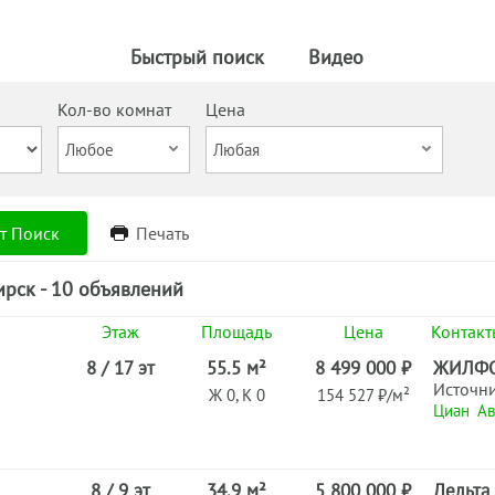
Быстрый поиск
Видео
Кол-во комнат
Цена
т Поиск
Печать
рск - 10 объявлений
Этаж
Площадь
Цена
Контакт
8 / 17 эт
55.5 м²
8 499 000 ₽
ЖИЛФ
Источн
Ж 0, К 0
154 527 ₽/м²
Циан
Ав
8 / 9 эт
34.9 м²
5 800 000 ₽
Дельта