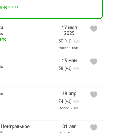
нием >>>
жи
17 июл
2025
ик
ито
80 (+1)
более 1 года
13 май
ик
38 (+1)
28 апр
ик
74 (+1)
более 3 мес
 Центральное
01 авг
ик