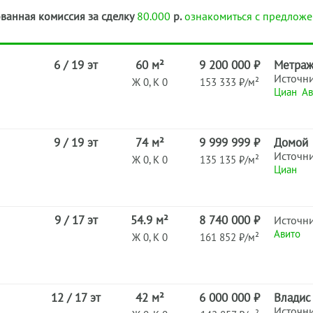
ванная комиссия за сделку
80.000
р.
ознакомиться с предложе
6 / 19 эт
60 м²
9 200 000 ₽
Метра
Источн
Ж 0, К 0
153 333 ₽/м²
Циан
Ав
9 / 19 эт
74 м²
9 999 999 ₽
Домой
Источн
Ж 0, К 0
135 135 ₽/м²
Циан
9 / 17 эт
54.9 м²
8 740 000 ₽
Источн
Авито
Ж 0, К 0
161 852 ₽/м²
12 / 17 эт
42 м²
6 000 000 ₽
Владис
Источн