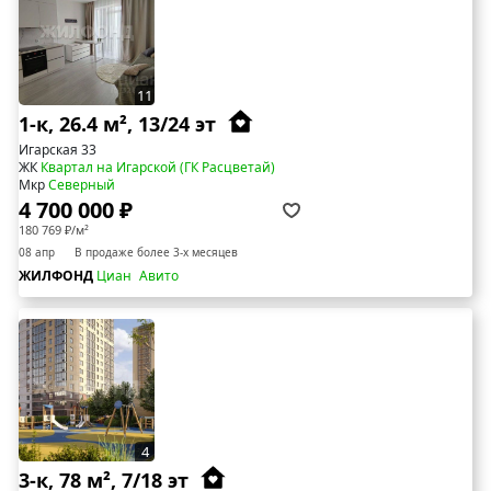
11
1-к, 26.4 м², 13/24 эт
Игарская 33
ЖК
Квартал на Игарской (ГК Расцветай)
Мкр
Северный
4 700 000 ₽
180 769 ₽/м²
08 апр
В продаже более 3-х месяцев
ЖИЛФОНД
Циан
Авито
4
3-к, 78 м², 7/18 эт