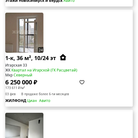
Этажи Новосибирск и Бердск
Авито
24
1-к, 36 м², 10/24 эт
Игарская 33
ЖК
Квартал на Игарской (ГК Расцветай)
Мкр
Северный
6 250 000 ₽
173 611 ₽/м²
03 фев
В продаже более 6-ти месяцев
ЖИЛФОНД
Циан
Авито