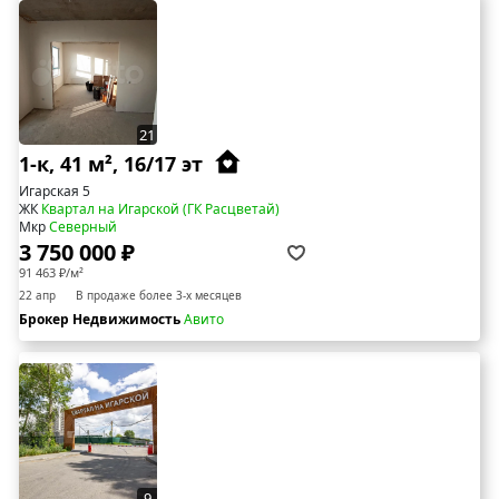
21
1-к, 41 м², 16/17 эт
Игарская 5
ЖК
Квартал на Игарской (ГК Расцветай)
Мкр
Северный
3 750 000 ₽
91 463 ₽/м²
22 апр
В продаже более 3-х месяцев
Брокер Недвижимость
Авито
9