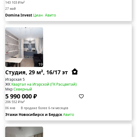
143 103 ₽/м²
27 май
Domina Invest
Циан
Авито
19
Студия, 29 м², 16/17 эт
Игарская 5
ЖК
Квартал на Игарской (ГК Расцветай)
Мкр
Северный
5 990 000 ₽
206 552 ₽/м²
06 янв
В продаже более 6-ти месяцев
Этажи Новосибирск и Бердск
Авито