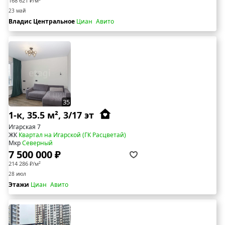
168 621 ₽/м²
23 май
Владис Центральное
Циан
Авито
35
1-к, 35.5 м², 3/17 эт
Игарская 7
ЖК
Квартал на Игарской (ГК Расцветай)
Мкр
Северный
7 500 000 ₽
214 286 ₽/м²
28 июл
Этажи
Циан
Авито