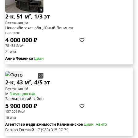
8
2-к, 51 м², 1/3 эт
Весенняя 1а
Новосибирская обл., Юный Ленинец
поселок
4 000 000 ₽
78 431 ₽/м²
21 июл
Анна Фоменко
Циан
27
2-к, 43 м², 4/5 эт
Весенняя 16
М
Заельцовская
Заельцовский район
5 900 000 ₽
137 209 ₽/м²
10 июл
Агентство недвижимости Калининское
Циан
Авито
Барков Евгений
+7 (983) 315-97-79