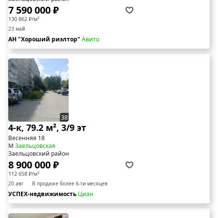
7 590 000 ₽
130 862 ₽/м²
23 май
АН "Хороший риэлтор"
Авито
38
4-к, 79.2 м², 3/9 эт
Весенняя 18
М
Заельцовская
Заельцовский район
8 900 000 ₽
112 658 ₽/м²
20 авг
В продаже более 6-ти месяцев
УСПЕХ-недвижимость
Циан