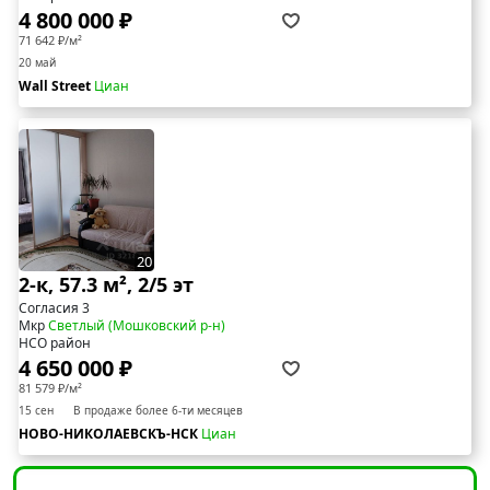
4 800 000 ₽
71 642 ₽/м²
20 май
Wall Street
Циан
20
2-к, 57.3 м², 2/5 эт
Согласия 3
Мкр
Светлый (Мошковский р-н)
НСО район
4 650 000 ₽
81 579 ₽/м²
15 сен
В продаже более 6-ти месяцев
НОВО-НИКОЛАЕВСКЪ-НСК
Циан