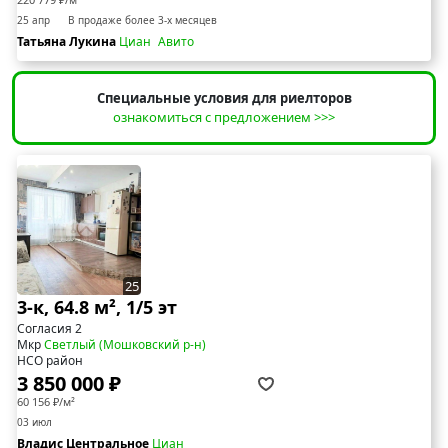
25 апр
В продаже более 3-х месяцев
Татьяна Лукина
Циан
Авито
Специальные условия для риелторов
ознакомиться с предложением >>>
25
3-к, 64.8 м², 1/5 эт
Согласия 2
Мкр
Светлый (Мошковский р-н)
НСО район
3 850 000 ₽
60 156 ₽/м²
03 июл
Владис Центральное
Циан