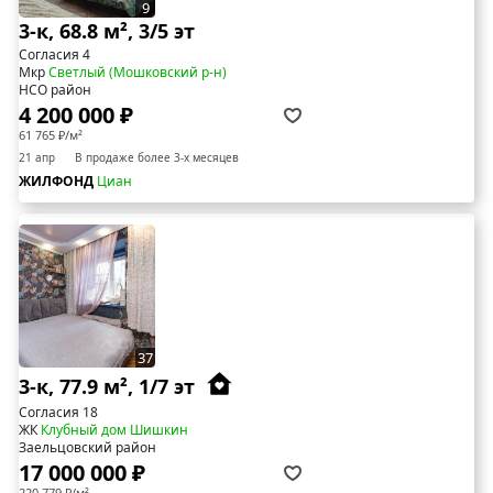
9
3-к, 68.8 м², 3/5 эт
Согласия 4
Мкр
Светлый (Мошковский р-н)
НСО район
4 200 000 ₽
61 765 ₽/м²
21 апр
В продаже более 3-х месяцев
ЖИЛФОНД
Циан
37
3-к, 77.9 м², 1/7 эт
Согласия 18
ЖК
Клубный дом Шишкин
Заельцовский район
17 000 000 ₽
220 779 ₽/м²