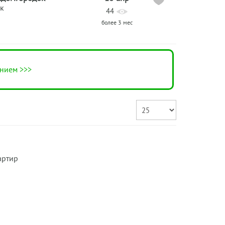
к
44
более 3 мес
нием >>>
артир