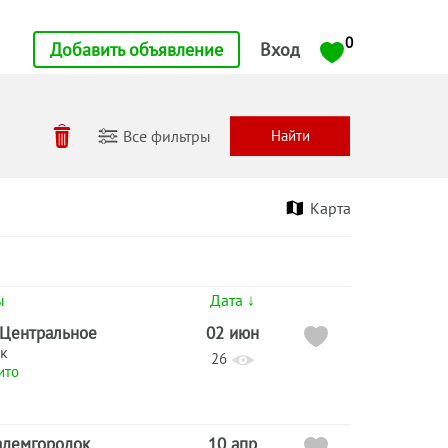
0
Добавить объявление
Вход
Все фильтры
Карта
ы
Дата ↓
 Центральное
02 июн
к
26
ито
адемгородок
10 апр