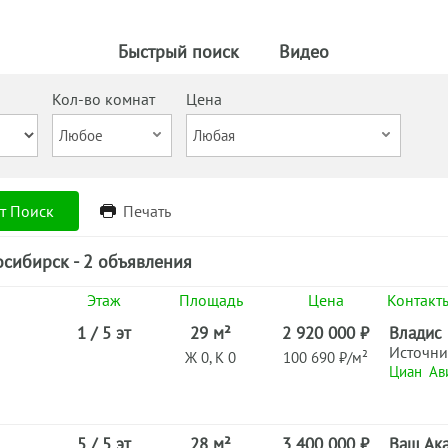
Быстрый поиск
Видео
Кол-во комнат
Цена
т Поиск
Печать
сибирск - 2 объявления
Этаж
Площадь
Цена
Контакт
1 / 5 эт
29 м²
2 920 000 ₽
Владис
Источни
Ж 0, К 0
100 690 ₽/м²
Циан
Ав
5 / 5 эт
28 м²
3 400 000 ₽
Ваш Ак