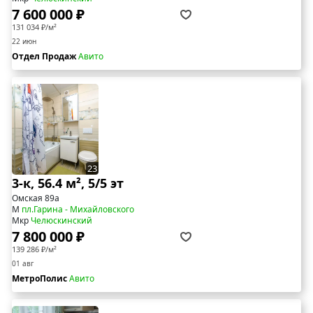
7 600 000 ₽
131 034 ₽/м²
22 июн
Отдел Продаж
Авито
23
3-к, 56.4 м², 5/5 эт
Омская 89а
М
пл.Гарина - Михайловского
Мкр
Челюскинский
7 800 000 ₽
139 286 ₽/м²
01 авг
МетроПолис
Авито