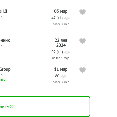
ОНД
03 мар
ик
47 (+1)
более 3 мес
енник
22 янв
2024
ик
92 (+1)
более 1 года
 Group
11 мар
ик
80
ито
более 3 мес
нием >>>