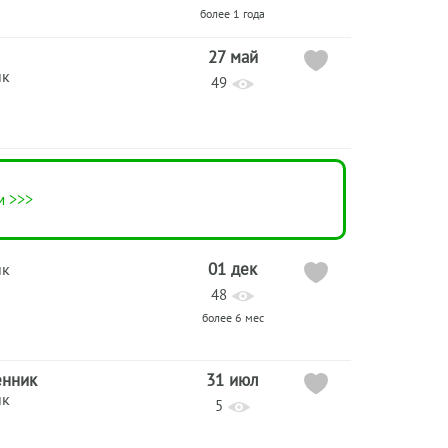
более 1 года
27 май
ик
49
м >>>
01 дек
ик
48
более 6 мес
енник
31 июл
ик
5