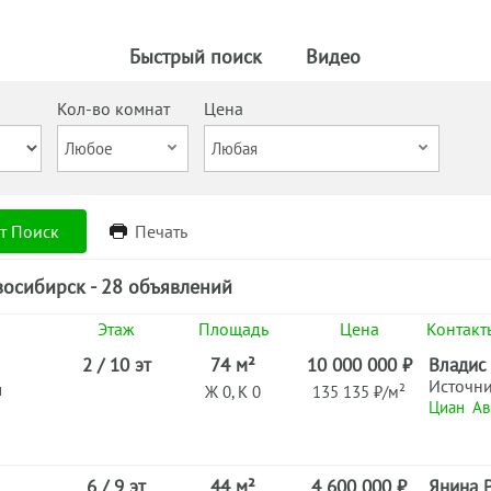
Быстрый поиск
Видео
Кол-во комнат
Цена
т Поиск
Печать
осибирск - 28 объявлений
Этаж
Площадь
Цена
Контакт
2 / 10 эт
74 м²
10 000 000 ₽
Владис
Источн
н
Ж 0, К 0
135 135 ₽/м²
Циан
Ав
6 / 9 эт
44 м²
4 600 000 ₽
Янина 