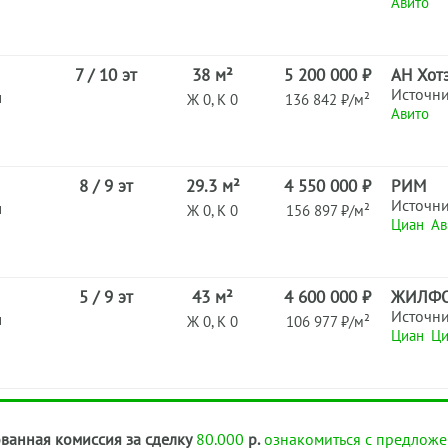
Авито
7 / 10 эт
38 м²
5 200 000 ₽
АН Хот
Источн
н
Ж 0, К 0
136 842 ₽/м²
Авито
8 / 9 эт
29.3 м²
4 550 000 ₽
РИМ
Источн
н
Ж 0, К 0
156 897 ₽/м²
Циан
Ав
5 / 9 эт
43 м²
4 600 000 ₽
ЖИЛФ
Источн
н
Ж 0, К 0
106 977 ₽/м²
Циан
Ци
ванная комиссия за сделку
80.000
р.
ознакомиться с предложе