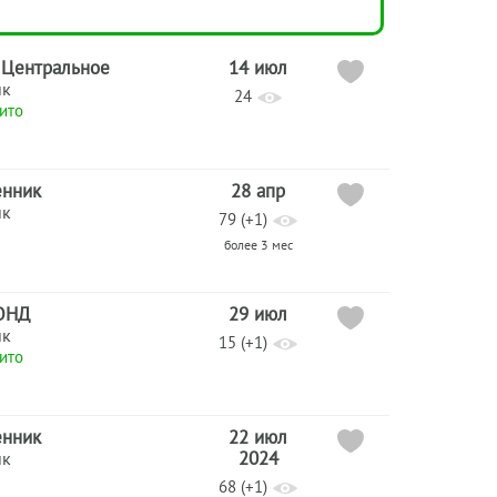
 Центральное
14 июл
ик
24
ито
енник
28 апр
ик
79 (+1)
более 3 мес
ОНД
29 июл
ик
15 (+1)
ито
енник
22 июл
2024
ик
68 (+1)