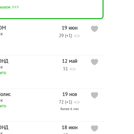
нием >>>
ОМ
19 июн
ик
29 (+1)
ОНД
12 май
ик
51
ито
олис
19 ноя
ик
72 (+1)
ито
более 6 мес
ОНД
18 июн
ик