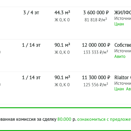
3 / 4 эт
44.3 м²
3 600 000 ₽
ЖИЛФ
Источн
Ж 0, К 0
81 818 ₽/м²
Циан
1 / 14 эт
90.1 м²
12 000 000 ₽
Собств
Источн
н
Ж 0, К 0
133 333 ₽/м²
Авито
1 / 14 эт
90.1 м²
11 300 000 ₽
Rialtor
Источн
н
Ж 0, К 0
125 556 ₽/м²
Циан
Ав
ванная комиссия за сделку
80.000
р.
ознакомиться с предложе