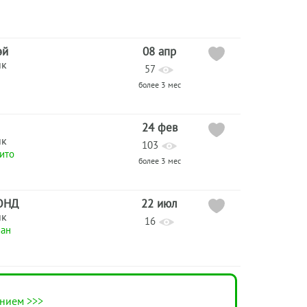
эй
08 апр
ик
57
более 3 мес
24 фев
ик
103
ито
более 3 мес
ОНД
22 июл
ик
16
ан
нием >>>