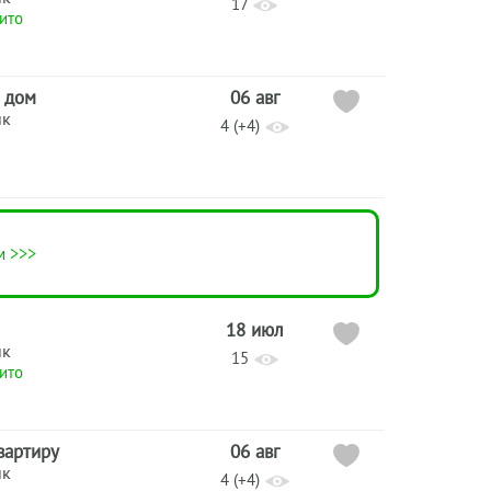
17
ито
 дом
06 авг
ик
4 (+4)
м >>>
18 июл
ик
15
ито
вартиру
06 авг
ик
4 (+4)