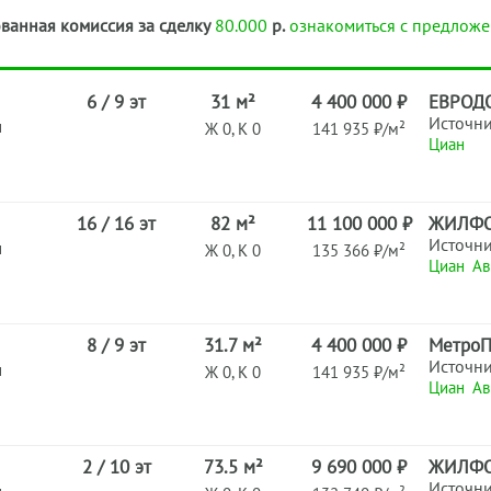
ванная комиссия за сделку
80.000
р.
ознакомиться с предложе
6 / 9 эт
31 м²
4 400 000 ₽
ЕВРОД
Источн
н
Ж 0, К 0
141 935 ₽/м²
Циан
16 / 16 эт
82 м²
11 100 000 ₽
ЖИЛФ
Источн
н
Ж 0, К 0
135 366 ₽/м²
Циан
Ав
8 / 9 эт
31.7 м²
4 400 000 ₽
МетроП
Источн
н
Ж 0, К 0
141 935 ₽/м²
Циан
Ав
2 / 10 эт
73.5 м²
9 690 000 ₽
ЖИЛФ
Источн