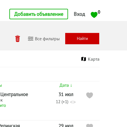
0
Добавить объявление
Вход
Все фильтры
Карта
ы
Дата ↓
 Центральное
31 июл
ик
12 (+1)
ито
Репинская
29 июл