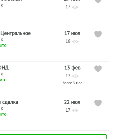
ик
17
 Центральное
17 июл
ик
18
ито
ОНД
13 фев
ик
12
ито
более 3 мес
я сделка
22 июл
ик
17
ито