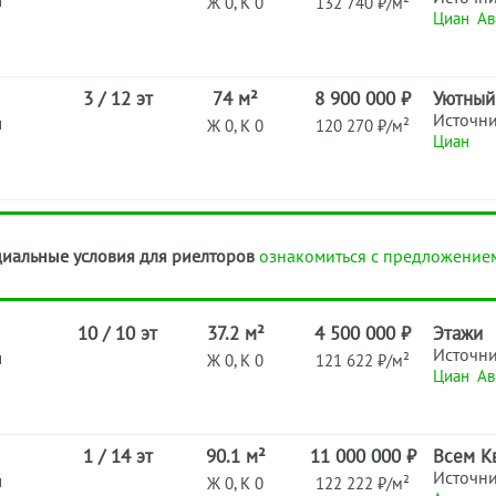
н
Ж 0, К 0
132 740 ₽/м²
Циан
Ав
3 / 12 эт
74 м²
8 900 000 ₽
Уютный
Источн
н
Ж 0, К 0
120 270 ₽/м²
Циан
иальные условия для риелторов
ознакомиться с предложение
10 / 10 эт
37.2 м²
4 500 000 ₽
Этажи
Источн
н
Ж 0, К 0
121 622 ₽/м²
Циан
Ав
1 / 14 эт
90.1 м²
11 000 000 ₽
Всем К
Источн
н
Ж 0, К 0
122 222 ₽/м²