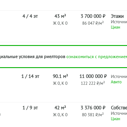
4 / 4 эт
43 м²
3 700 000 ₽
Этажи
Источн
Ж 0, К 0
86 047 ₽/м²
Циан
иальные условия для риелторов
ознакомиться с предложение
1 / 14 эт
90.1 м²
11 000 000 ₽
Источн
Авито
Ж 0, К 0
122 222 ₽/м²
1 / 9 эт
42 м²
3 376 000 ₽
Собств
Источн
н
Ж 0, К 0
80 381 ₽/м²
Циан