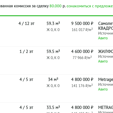
ванная комиссия за сделку
80.000
р.
ознакомиться с предложе
4 / 12 эт
59.3 м²
9 500 000 ₽
Самоле
КВАДРО
Ж 0, К 0
161 017 ₽/м²
Источни
Авито
1 / 2 эт
59.5 м²
4 600 000 ₽
ЖИЛФ
Источни
Ж 0, К 0
77 966 ₽/м²
Авито
4 / 5 эт
34 м²
4 800 000 ₽
Metrag
Источни
Ж 0, К 0
141 176 ₽/м²
Авито
4 / 5 эт
33.5 м²
4 800 000 ₽
METRA
Источни