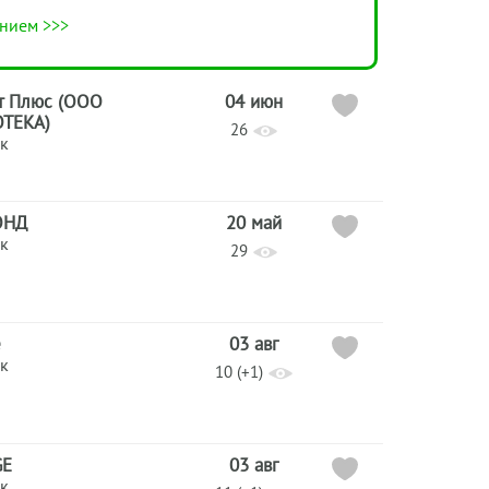
нием >>>
т Плюс (ООО
04 июн
ТЕКА)
26
к
ОНД
20 май
к
29
e
03 авг
к
10 (+1)
GE
03 авг
к