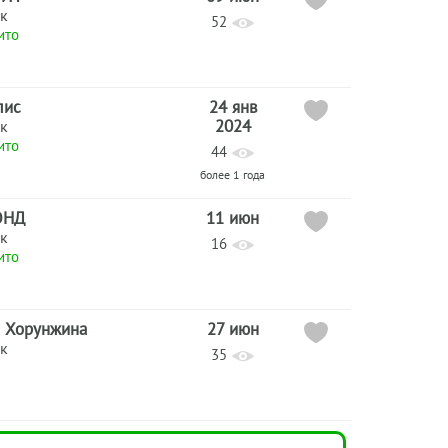
к
52
ито
лис
24 янв
2024
к
ито
44
более 1 года
ОНД
11 июн
к
16
ито
я Хорунжина
27 июн
к
35