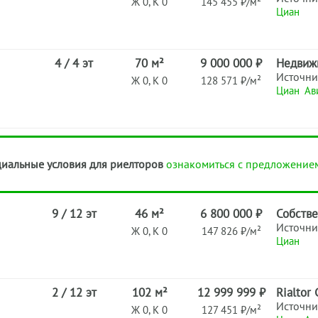
Ж 0, К 0
145 455 ₽/м²
Циан
4 / 4 эт
70 м²
9 000 000 ₽
Недвиж
Источни
Ж 0, К 0
128 571 ₽/м²
Циан
Ав
иальные условия для риелторов
ознакомиться с предложение
9 / 12 эт
46 м²
6 800 000 ₽
Собств
Источни
Ж 0, К 0
147 826 ₽/м²
Циан
2 / 12 эт
102 м²
12 999 999 ₽
Rialtor
Источни
Ж 0, К 0
127 451 ₽/м²