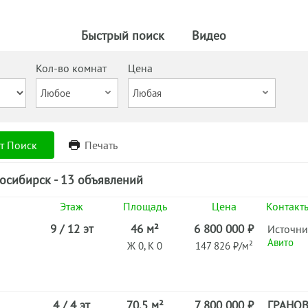
Быстрый поиск
Видео
Кол-во комнат
Цена
т Поиск
Печать
осибирск - 13 объявлений
Этаж
Площадь
Цена
Контакт
9 / 12 эт
46 м²
6 800 000 ₽
Источни
Авито
Ж 0, К 0
147 826 ₽/м²
4 / 4 эт
70.5 м²
7 800 000 ₽
ГРАНО