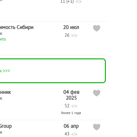
11 (+1)
имость Сибири
20 июл
к
26
ито
м >>>
енник
04 фев
2025
к
52
более 1 года
 Group
06 апр
к
43