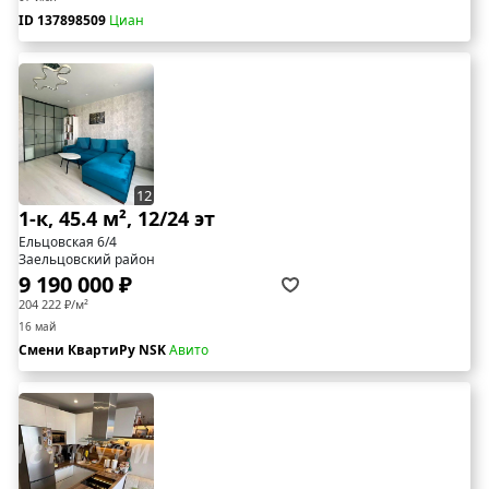
ID 137898509
Циан
12
1-к, 45.4 м², 12/24 эт
Ельцовская 6/4
Заельцовский район
9 190 000 ₽
204 222 ₽/м²
16 май
Смени КвартиРу NSK
Авито