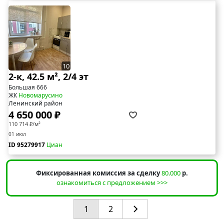
10
2-к, 42.5 м², 2/4 эт
Большая 666
ЖК
Новомарусино
Ленинский район
4 650 000 ₽
110 714 ₽/м²
01 июл
ID 95279917
Циан
Фиксированная комиссия за сделку
80.000
р.
ознакомиться с предложением >>>
1
2