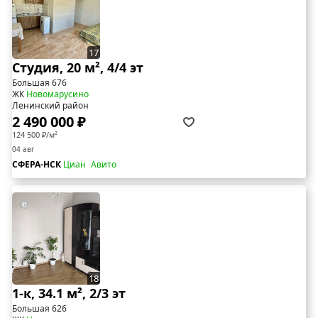
17
Студия, 20 м², 4/4 эт
Большая 676
ЖК
Новомарусино
Ленинский район
2 490 000 ₽
124 500 ₽/м²
04 авг
СФЕРА-НСК
Циан
Авито
18
1-к, 34.1 м², 2/3 эт
Большая 626