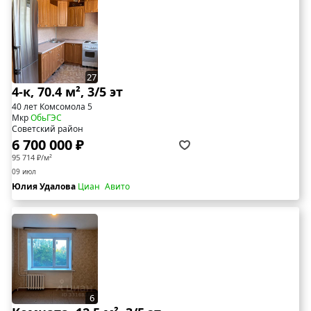
27
4-к, 70.4 м², 3/5 эт
40 лет Комсомола 5
Мкр
ОбьГЭС
Советский район
6 700 000 ₽
95 714 ₽/м²
09 июл
Юлия Удалова
Циан
Авито
6