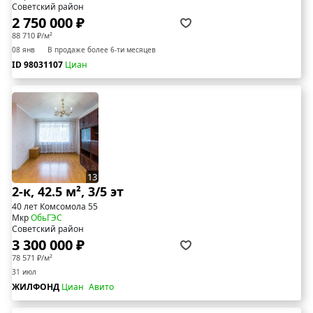
Советский район
2 750 000 ₽
88 710 ₽/м²
08 янв
В продаже более 6-ти месяцев
ID 98031107
Циан
13
2-к, 42.5 м², 3/5 эт
40 лет Комсомола 55
Мкр
ОбьГЭС
Советский район
3 300 000 ₽
78 571 ₽/м²
31 июл
ЖИЛФОНД
Циан
Авито