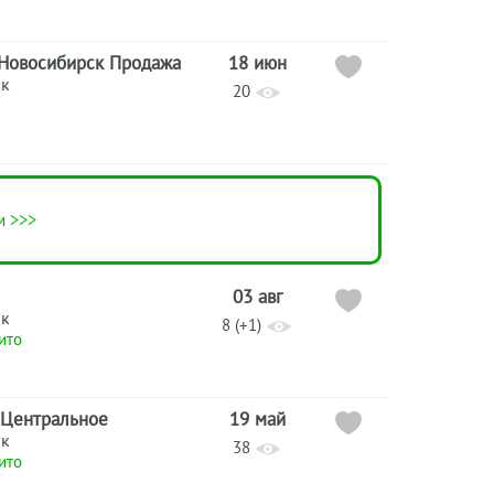
 Новосибирск Продажа
18 июн
ик
20
м >>>
03 авг
ик
8 (+1)
ито
 Центральное
19 май
ик
38
ито