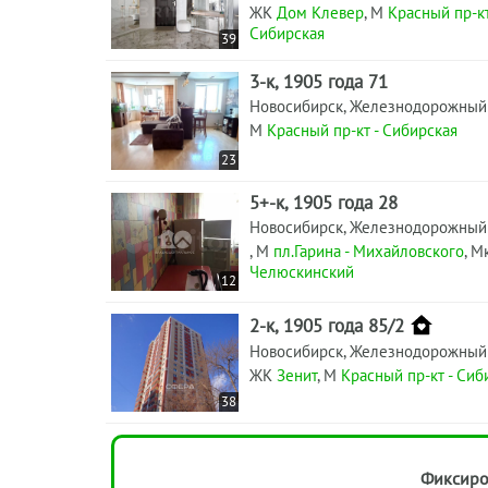
ЖК
Дом Клевер
, М
Красный пр-кт
Сибирская
39
3-к, 1905 года 71
Новосибирск, Железнодорожный
М
Красный пр-кт - Сибирская
23
5+-к, 1905 года 28
Новосибирск, Железнодорожный
, М
пл.Гарина - Михайловского
, М
Челюскинский
12
2-к, 1905 года 85/2
Новосибирск, Железнодорожный
ЖК
Зенит
, М
Красный пр-кт - Сиб
38
Фиксиро