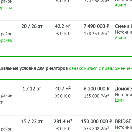
Ж 0, К 0
220 968 ₽/м²
 район
Авито
ирская
20 / 26 эт
42.2 м²
7 490 000 ₽
Смени 
Источн
Ж 0, К 0
178 333 ₽/м²
 район
Авито
ирская
иальные условия для риелторов
ознакомиться с предложение
1 / 12 эт
40.7 м²
6 200 000 ₽
Домоле
Источн
 район
Ж 0, К 0
155 000 ₽/м²
Циан
кр
15 / 22 эт
281.4 м²
150 000 000 ₽
BRIDGE 
Источн
Ж 0, К 0
533 808 ₽/м²
 район