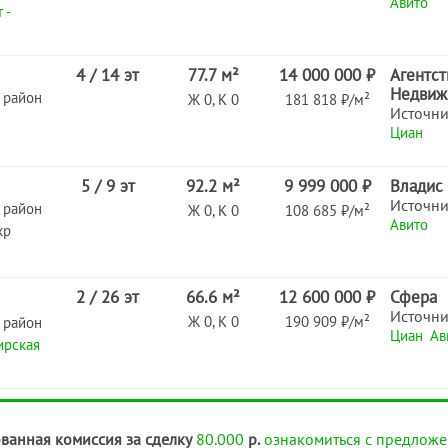
Авито
 -
4 / 14 эт
77.7 м²
14 000 000 ₽
Агентс
Недвиж
 район
Ж 0, К 0
181 818 ₽/м²
Источн
Циан
5 / 9 эт
92.2 м²
9 999 000 ₽
Владис
Источн
 район
Ж 0, К 0
108 685 ₽/м²
Авито
кр
2 / 26 эт
66.6 м²
12 600 000 ₽
Сфера
Источн
Ж 0, К 0
190 909 ₽/м²
 район
Циан
Ав
ирская
ванная комиссия за сделку
80.000
р.
ознакомиться с предложе