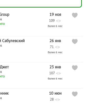
 Group
19 ноя
ик
109
ито
более 6 мес
й Сабулевский
26 янв
ик
71
более 6 мес
 Джет
23 янв
ик
107
ито
более 6 мес
енник
10 июн
ик
28