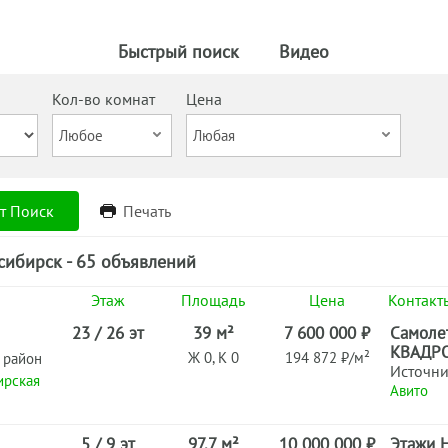
Быстрый поиск
Видео
Кол-во комнат
Цена
т Поиск
Печать
сибирск - 65 объявлений
Этаж
Площадь
Цена
Контакт
23 / 26 эт
39 м²
7 600 000 ₽
Самоле
КВАДРО
Ж 0, К 0
194 872 ₽/м²
 район
Источн
ирская
Авито
5 / 9 эт
97.7 м²
10 000 000 ₽
Этажи 