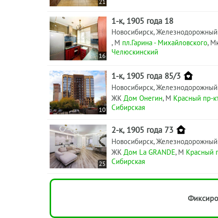
21
1-к, 1905 года 18
Новосибирск, Железнодорожный
, М
пл.Гарина - Михайловского
, М
Челюскинский
16
1-к, 1905 года 85/3
Новосибирск, Железнодорожный
ЖК
Дом Онегин
, М
Красный пр-кт
Сибирская
10
2-к, 1905 года 73
Новосибирск, Железнодорожный
ЖК
Дом La GRANDE
, М
Красный п
Сибирская
25
Фиксиро