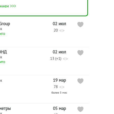
нием >>>
 Group
02 июл
ик
20
ито
ОНД
02 июл
ик
13 (+1)
ито
19 мар
ик
78
более 3 мес
метры
05 мар
ик