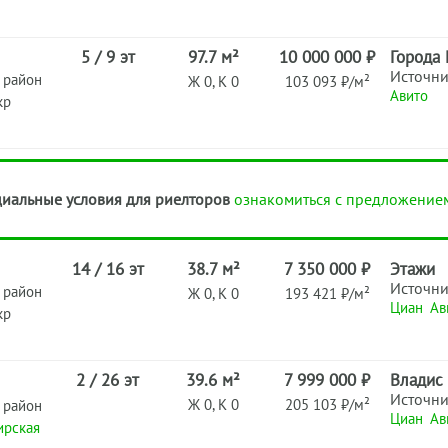
5 / 9 эт
97.7 м²
10 000 000 ₽
Города
Источн
 район
Ж 0, К 0
103 093 ₽/м²
Авито
кр
иальные условия для риелторов
ознакомиться с предложение
14 / 16 эт
38.7 м²
7 350 000 ₽
Этажи
Источн
 район
Ж 0, К 0
193 421 ₽/м²
Циан
Ав
кр
2 / 26 эт
39.6 м²
7 999 000 ₽
Владис
Источн
Ж 0, К 0
205 103 ₽/м²
 район
Циан
Ав
ирская