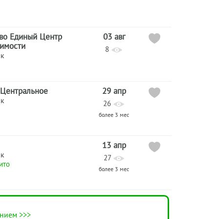
тво Единый Центр
03 авг
имости
8
ик
 Центральное
29 апр
ик
26
более 3 мес
13 апр
ик
27
ито
более 3 мес
нием >>>