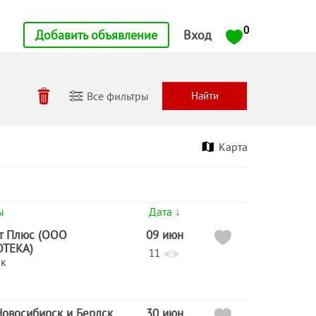
0
Добавить объявление
Вход
Все фильтры
Карта
ы
Дата ↓
т Плюс (ООО
09 июн
ТЕКА)
11
ик
Новосибирск и Бердск
30 июн