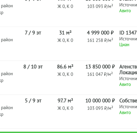
Источн
 район
Ж 0, К 0
103 093 ₽/м²
Авито
кр
7 / 9 эт
31 м²
4 999 000 ₽
ID 134
Источн
 район
Ж 0, К 0
161 258 ₽/м²
Циан
8 / 10 эт
86.6 м²
13 850 000 ₽
Агенст
Локаци
 район
Ж 0, К 0
161 047 ₽/м²
Источн
кр
Авито
5 / 9 эт
97.7 м²
10 000 000 ₽
Собств
Источн
 район
Ж 0, К 0
103 093 ₽/м²
Авито
кр