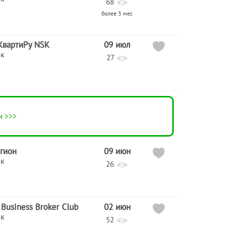
68
более 3 мес
КвартиРу NSK
09 июл
ик
27
м >>>
гион
09 июн
ик
26
Business Broker Club
02 июн
ик
52