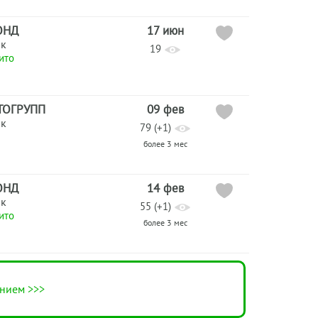
ОНД
17 июн
ик
19
ито
ТОГРУПП
09 фев
ик
79 (+1)
более 3 мес
ОНД
14 фев
ик
55 (+1)
ито
более 3 мес
нием >>>