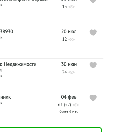
ик
13
738930
20 июл
ик
12
во Недвижимости
30 июн
и
24
ик
енник
04 фев
ик
61 (+2)
более 6 мес