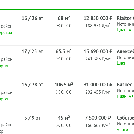
16 / 26 эт
68 м²
12 850 000 ₽
Rialtor
Источн
Ж 0, К 0
188 971 ₽/м²
 район
Циан
Ав
ирская
17 / 25 эт
65.5 м²
15 690 000 ₽
Алексе
Источн
Ж 0, К 0
241 385 ₽/м²
 район
Циан
р-кт -
13 / 28 эт
106.5 м²
31 000 000 ₽
Бизнес
Источн
Ж 0, К 0
292 453 ₽/м²
 район
Циан
Ав
р-кт -
5 / 9 эт
45 м²
7 500 000 ₽
Собств
Источн
 район
Ж 0, К 0
166 667 ₽/м²
Авито
кр