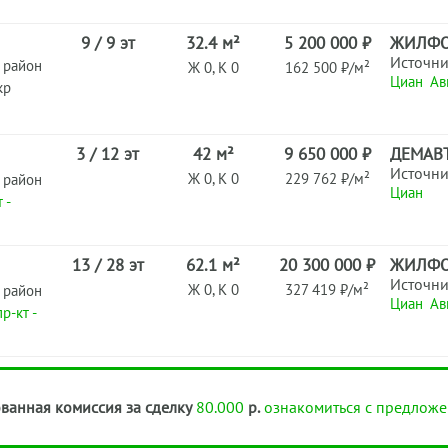
9 / 9 эт
32.4 м²
5 200 000 ₽
ЖИЛФ
Источн
 район
Ж 0, К 0
162 500 ₽/м²
Циан
Ав
кр
3 / 12 эт
42 м²
9 650 000 ₽
ДЕМАВ
Источн
Ж 0, К 0
229 762 ₽/м²
 район
Циан
 -
13 / 28 эт
62.1 м²
20 300 000 ₽
ЖИЛФ
Источн
Ж 0, К 0
327 419 ₽/м²
 район
Циан
Ав
р-кт -
ванная комиссия за сделку
80.000
р.
ознакомиться с предложе