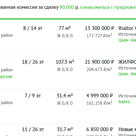
ванная комиссия за сделку
80.000
р.
ознакомиться с предложе
8 / 14 эт
77 м²
13 300 000 ₽
Rialtor
Источн
 район
Ж 0, К 0
172 727 ₽/м²
Циан
Ав
18 / 26 эт
107.3 м²
21 900 000 ₽
ЖИЛФ
Источн
Ж 0, К 0
204 673 ₽/м²
 район
Циан
Ав
ирская
7 / 9 эт
31.4 м²
4 999 000 ₽
Источн
Авито
 район
Ж 0, К 0
161 258 ₽/м²
11 / 26 эт
31.7 м²
6 850 000 ₽
Новые 
Источн