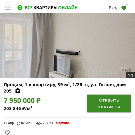
0
Вход
14
Продам, 1-к квартиру, 39 м², 1/26 эт,
ул. Гоголя, дом
205
7 950 000 ₽
Открыть
контакты
203 846 ₽/м²
15 апр
02 июн
79 (+1)
в архиве