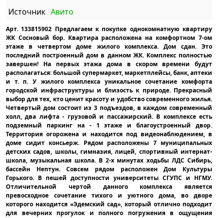
Источник
Авито
Арт. 133815902 Предлагаем к покупке однокомнатную квартиру
ЖК Сосновый бор. Квартира расположена на комфортном 7-ом
этаже в четвертом доме жилого комплекса. Дом сдан. Это
последний построенный дом в данном ЖК. Комплекс полностью
завершен! На первых этажа дома в скором времени будут
располагаться: большой супермаркет, маркетплейсы, банк, аптеки
и т. п. У жилого комплекса уникальное сочетание комфорта
городской инфраструктуры и близость к природе. Прекрасный
выбор для тех, кто ценит красоту и удобство современного жилья.
Четвертый дом состоит из 3 подъездов, в каждом современный
холл, два лифта - грузовой и пассажирский. В комплексе есть
подземный паркинг на - 1 этаже и благоустроенный двор.
Территория огорожена и находится под видеонаблюдением, в
доме сидит консьерж. Рядом расположены 7 муниципальных
детских садов, школы, гимназия, лицей, спортивный интернат-
школа, музыкальная школа. В 2-х минутах ходьбы ЛДС Сибирь,
бассейн Нептун. Совсем рядом расположен Дом Культуры
Горького. В пешей доступности университеты СГУПС и НГМУ.
Отличительной чертой данного комплекса является
превосходное сочетание тихого и уютного дома, во дворе
которого находится «Эдемский сад», который отлично подходит
для вечерних прогулок и полного погружения в ощущения