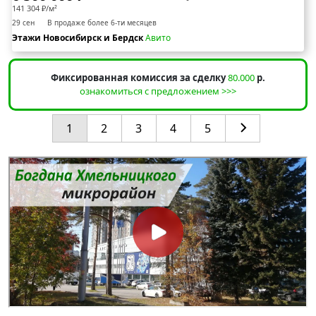
141 304 ₽/м²
29 сен
В продаже более 6-ти месяцев
Этажи Новосибирск и Бердск
Авито
Фиксированная комиссия за сделку
80.000
р.
ознакомиться с предложением >>>
1
2
3
4
5