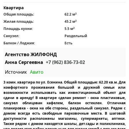
Квартира
2
Общая площадь:
62.2 м
2
Жилая площадь:
45.2 м
2
Площадь кухни:
5.5 м
Санузел:
Раздельный
Балкон / Лоджия:
Есть
Агентство ЖИЛФОНД
Анна Сергеевна
+7 (962) 836-73-02
Источник
Авито
3 комн. квартира по ул. Есенина. Общей площадью: 62.20 кв.м. Для
комфортного проживания большой и дружной семьи или
возможности использовать как инвестиционный объект для
сдачи в аренду! В квартире сделан ремонт - окна пластиковые,
санузел облицован кафелем, балкон остеклен. Отличная
планировка - окна на обе стороны, раздельный санузел. Рядом с
домом всегда есть свободные парковочные места. В шаговой
доступности расположены магазины, супермаркеты, аптеки.
Также рядом с домом находятся школы, дет.сады и поликлиника,
что делает этот район идеальным для жизни семей с детьми всех