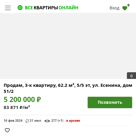
0
Вход
6
Продам, 3-к квартиру, 62.2 м², 5/5 эт,
ул. Есенина, дом
51/2
5 200 000 ₽
Позвонить
83 871 ₽/м²
16 фев 2024
21 июл
277 (+1)
в архиве