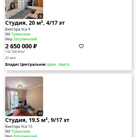
9
Студия, 20 м², 4/17 эт
Виктора Уса 9
ЖК
Тулинское
Мкр
Затулинский
2 650 000 ₽
132 500 ₽/м²
20 июл
Владис Центральное
Циан
Авито
45
Студия, 19.5 м², 9/17 эт
Виктора Уса 15
ЖК
Тулинское
Мкр
Затулинский