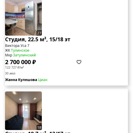
27
Студия, 22.5 м², 15/18 эт
Виктора Уса 7
ЖК
Тулинское
Мкр
Затулинский
2 700 000 ₽
122 727 ₽/м²
30 июл
Жанна Кулешова
Циан
18