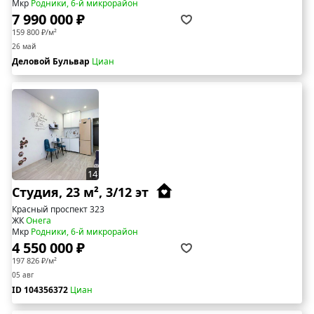
Мкр
Родники, 6-й микрорайон
7 990 000 ₽
159 800 ₽/м²
26 май
Деловой Бульвар
Циан
14
Студия, 23 м², 3/12 эт
Красный проспект 323
ЖК
Онега
Мкр
Родники, 6-й микрорайон
4 550 000 ₽
197 826 ₽/м²
05 авг
ID 104356372
Циан