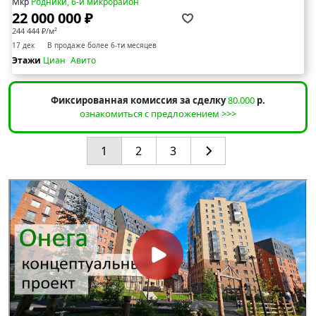
Мкр
Родники, 6-й микрорайон
22 000 000 ₽
244 444 ₽/м²
17 дек
В продаже более 6-ти месяцев
Этажи
Циан
Авито
Фиксированная комиссия за сделку
80.000
р.
ознакомиться с предложением >>>
1
2
3