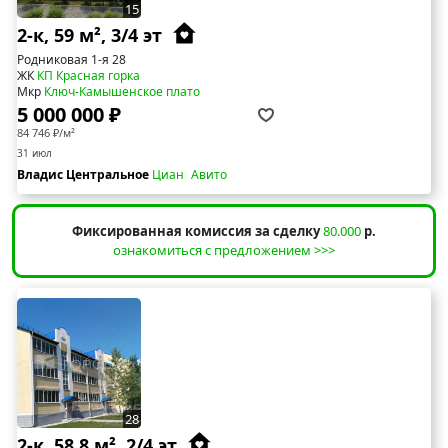
15
2-к, 59 м², 3/4 эт
Родниковая 1-я 28
ЖК
КП Красная горка
Мкр
Ключ-Камышенское плато
5 000 000 ₽
84 746 ₽/м²
31 июл
Владис Центральное
Циан
Авито
Фиксированная комиссия за сделку
80.000
р.
ознакомиться с предложением >>>
28
2-к, 58.8 м², 2/4 эт