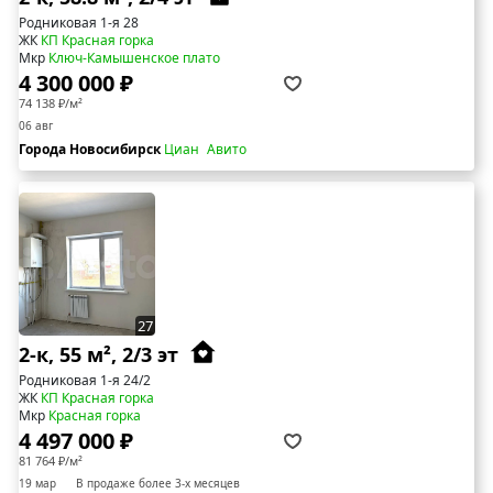
Родниковая 1-я 28
ЖК
КП Красная горка
Мкр
Ключ-Камышенское плато
4 300 000 ₽
74 138 ₽/м²
06 авг
Города Новосибирск
Циан
Авито
27
2-к, 55 м², 2/3 эт
Родниковая 1-я 24/2
ЖК
КП Красная горка
Мкр
Красная горка
4 497 000 ₽
81 764 ₽/м²
19 мар
В продаже более 3-х месяцев