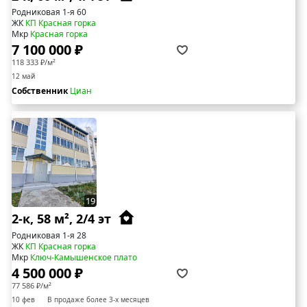
Родниковая 1-я 60
ЖК
КП Красная горка
Мкр
Красная горка
7 100 000 ₽
118 333 ₽/м²
12 май
Собственник
Циан
19
2-к, 58 м², 2/4 эт
Родниковая 1-я 28
ЖК
КП Красная горка
Мкр
Ключ-Камышенское плато
4 500 000 ₽
77 586 ₽/м²
10 фев
В продаже более 3-х месяцев