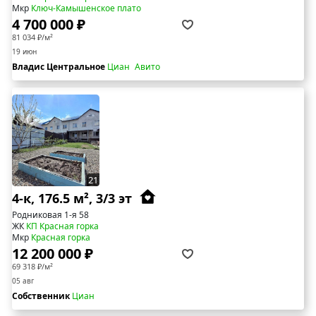
Мкр
Ключ-Камышенское плато
4 700 000 ₽
81 034 ₽/м²
19 июн
Владис Центральное
Циан
Авито
21
4-к, 176.5 м², 3/3 эт
Родниковая 1-я 58
ЖК
КП Красная горка
Мкр
Красная горка
12 200 000 ₽
69 318 ₽/м²
05 авг
Собственник
Циан