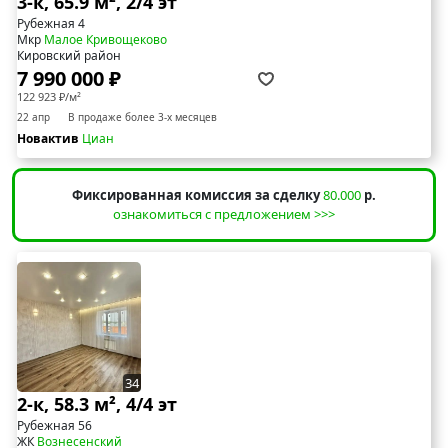
3-к, 65.9 м², 2/4 эт
Рубежная 4
Мкр
Малое Кривощеково
Кировский район
7 990 000 ₽
122 923 ₽/м²
22 апр
В продаже более 3-х месяцев
Новактив
Циан
Фиксированная комиссия за сделку
80.000
р.
ознакомиться с предложением >>>
34
2-к, 58.3 м², 4/4 эт
Рубежная 56
ЖК
Вознесенский