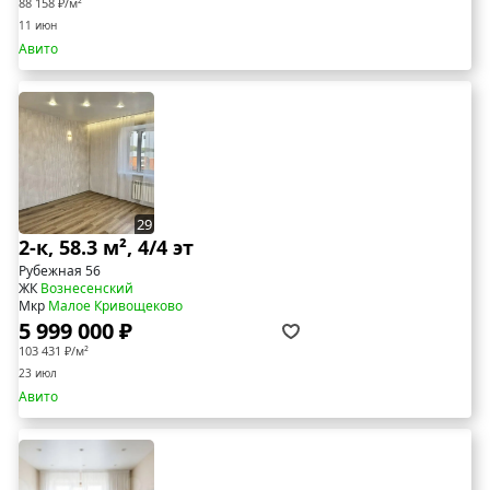
88 158 ₽/м²
11 июн
Авито
29
2-к, 58.3 м², 4/4 эт
Рубежная 56
ЖК
Вознесенский
Мкр
Малое Кривощеково
5 999 000 ₽
103 431 ₽/м²
23 июл
Авито