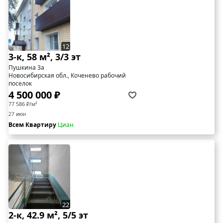
12
3-к, 58 м², 3/3 эт
Пушкина 3а
Новосибирская обл., Коченево рабочий
поселок
4 500 000 ₽
77 586 ₽/м²
27 июн
Всем Квартиру
Циан
22
2-к, 42.9 м², 5/5 эт