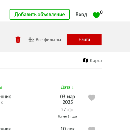
0
Добавить объявление
Вход
Все фильтры
Карта
ы
Дата ↓
енник
03 мар
2025
ик
27
более 1 года
енник
10 дек