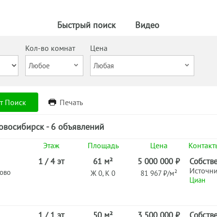
Быстрый поиск
Видео
Кол-во комнат
Цена
т Поиск
Печать
овосибирск - 6 объявлений
Этаж
Площадь
Цена
Контакт
1 / 4 эт
61 м²
5 000 000 ₽
Собств
Источн
ново
Ж 0, К 0
81 967 ₽/м²
Циан
1 / 1 эт
50 м²
3 500 000 ₽
Собств