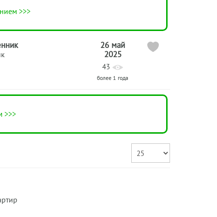
нием >>>
енник
26 май
2025
ик
43
более 1 года
м >>>
артир