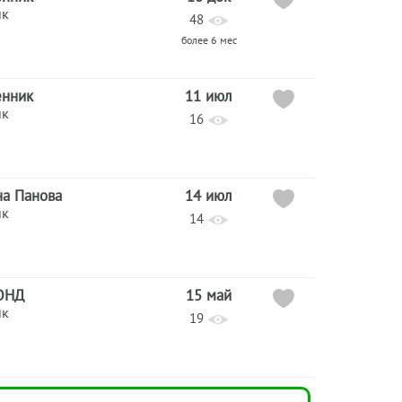
ик
48
более 6 мес
енник
11 июл
ик
16
на Панова
14 июл
ик
14
ОНД
15 май
ик
19