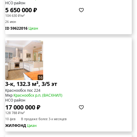
НСО район
5 650 000 ₽
104 630 ₽/м²
26 июн
ID 59622016
Циан
16
3-к, 132.3 м², 3/5 эт
Краснообск пос 224
Мкр
Краснообск р.п. (ВАСХНИЛ)
НСО район
17 000 000 ₽
128 788 ₽/м²
10 фев
В продаже более 3-х месяцев
ЖИЛФОНД
Циан