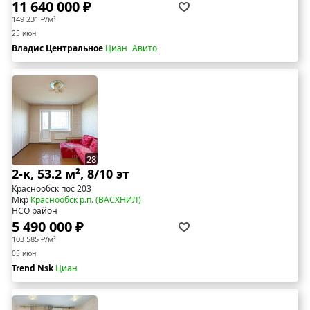
11 640 000 ₽
149 231 ₽/м²
25 июн
Владис Центральное
Циан
Авито
28
2-к, 53.2 м², 8/10 эт
Краснообск пос 203
Мкр
Краснообск р.п. (ВАСХНИЛ)
НСО район
5 490 000 ₽
103 585 ₽/м²
05 июн
Trend Nsk
Циан