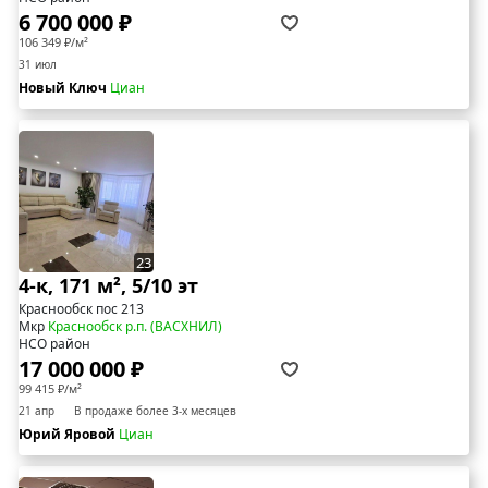
6 700 000 ₽
106 349 ₽/м²
31 июл
Новый Ключ
Циан
23
4-к, 171 м², 5/10 эт
Краснообск пос 213
Мкр
Краснообск р.п. (ВАСХНИЛ)
НСО район
17 000 000 ₽
99 415 ₽/м²
21 апр
В продаже более 3-х месяцев
Юрий Яровой
Циан