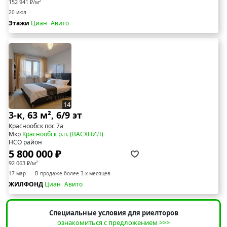
152 941 ₽/м²
20 июл
Этажи
Циан
Авито
14
3-к, 63 м², 6/9 эт
Краснообск пос 7а
Мкр
Краснообск р.п. (ВАСХНИЛ)
НСО район
5 800 000 ₽
92 063 ₽/м²
17 мар
В продаже более 3-х месяцев
ЖИЛФОНД
Циан
Авито
Специальные условия для риелторов
ознакомиться с предложением >>>