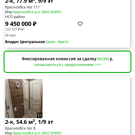
2-к, 77.9 м², 9/9 эт
Краснообск пос 111
Мкр
Краснообск р.п. (ВАСХНИЛ)
НСО район
9 450 000 ₽
122 727 ₽/м²
08 июн
Владис Центральное
Циан
Авито
Фиксированная комиссия за сделку
80.000
р.
ознакомиться с предложением >>>
11
2-к, 54.6 м², 1/9 эт
Краснообск пос 8
Мкр
Краснообск р.п. (ВАСХНИЛ)