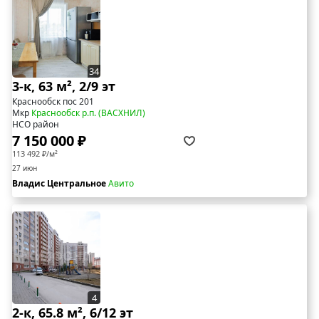
34
3-к, 63 м², 2/9 эт
Краснообск пос 201
Мкр
Краснообск р.п. (ВАСХНИЛ)
НСО район
7 150 000 ₽
113 492 ₽/м²
27 июн
Владис Центральное
Авито
4
2-к, 65.8 м², 6/12 эт