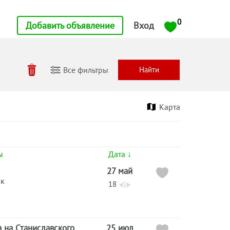
0
Добавить объявление
Вход
Все фильтры
Карта
ы
Дата ↓
27 май
ик
18
 на Станиславского
25 июл