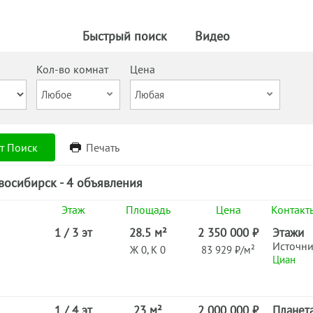
Быстрый поиск
Видео
Кол-во комнат
Цена
т Поиск
Печать
осибирск - 4 объявления
Этаж
Площадь
Цена
Контакт
1 / 3 эт
28.5 м²
2 350 000 ₽
Этажи
Источн
Ж 0, К 0
83 929 ₽/м²
Циан
1 / 4 эт
23 м²
2 000 000 ₽
Планета