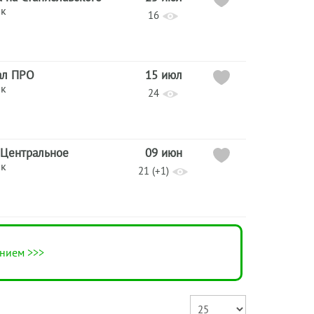
ик
16
ал ПРО
15 июл
ик
24
 Центральное
09 июн
ик
21 (+1)
нием >>>