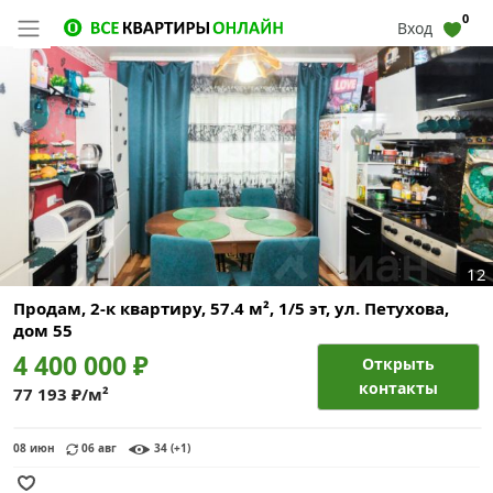
0
Вход
12
Продам, 2-к квартиру, 57.4 м², 1/5 эт,
ул. Петухова,
дом 55
4 400 000 ₽
Открыть
контакты
77 193 ₽/м²
08 июн
06 авг
34 (+1)