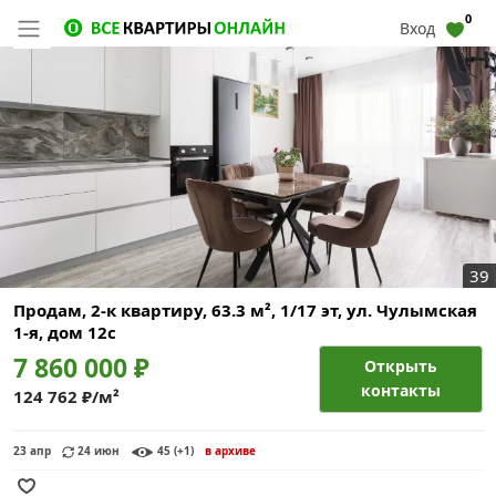
0
Вход
39
Продам, 2-к квартиру, 63.3 м², 1/17 эт,
ул. Чулымская
1-я, дом 12с
7 860 000 ₽
Открыть
контакты
124 762 ₽/м²
23 апр
24 июн
45 (+1)
в архиве