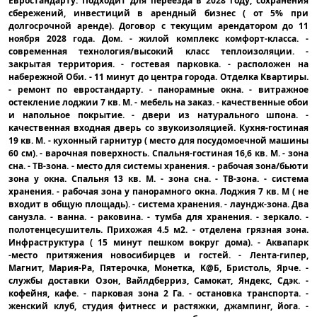
Евростандарту. Подходит для переезда в 2028 году, сохранения
сбережений, инвестиций в арендный бизнес ( от 5% при
долгосрочной аренде). Договор с текущим арендатором до 11
ноября 2028 года. Дом. - жилой комплекс комфорт-класса. -
современная технология/высокий класс теплоизоляции. -
закрытая территория. - гостевая парковка. - расположен на
набережной Оби. - 11 минут до центра города. Отделка Квартиры.
- ремонт по евростандарту. - панорамные окна. - витражное
остекление лоджии 7 кв. М. - мебель на заказ. - качественные обои
и напольное покрытие. - двери из натурального шпона. -
качественная входная дверь со звукоизоляцией. Кухня-гостиная
19 кв. М. - кухонный гарнитур ( место для посудомоечной машины
60 см). - варочная поверхность. Спальня-гостиная 16,6 кв. М. - зона
сна. - ТВ-зона. - место для системы хранения. - рабочая зона/бьюти
зона у окна. Спальня 13 кв. М. - зона сна. - ТВ-зона. - система
хранения. - рабочая зона у панорамного окна. Лоджия 7 кв. М ( не
входит в общую площадь). - система хранения. - лаундж-зона. Два
санузла. - ванна. - раковина. - тумба для хранения. - зеркало. -
полотенцесушитель. Прихожая 4.5 м2. - отделена грязная зона.
Инфраструктура ( 15 минут пешком вокруг дома). - Аквапарк
-место притяжения новосибирцев и гостей. - Лента-гипер,
Магнит, Мария-Ра, Пятерочка, Монетка, K@Б, Бристоль, Ярче. -
службы доставки Озон, Вайлдберриз, Самокат, Яндекс, Сдэк. -
кофейня, кафе. - парковая зона 2 Га. - остановка транспорта. -
женский клуб, студия фитнесс и растяжки, джампинг, йога. -