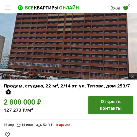
0
Вход
3
Продам, студию, 22 м², 2/14 эт,
ул. Титова, дом 253/7
2 800 000 ₽
Открыть
контакты
127 273 ₽/м²
16 апр
14 июл
52 (+1)
в архиве