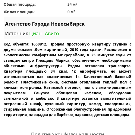
2
Общая площадь:
34 м
2
Жилая площадь:
0 м
Агентство Города Новосибирск
Источник
Циан
Авито
Код объекта: 1650812. Продам просторную квартиру студию с
двумя окнами .Дом кирпичный, 2010 года сдачи. Расположен в
экологически комфортном микрорайоне, в 25 минутах езды от
станции метро Площадь Маркса, обеспеченном необходимыми
объектами инфраструктуры. Рядом остановка транспорта.
Квартира площадью 34 кв.м, 1к евроформата, но может
использоваться как классическая 1к. Качественный базовый
ремонт. Пластиковые окна, система отопления теплый пол с
климат контролем. Натяжной потолок, пол с ламинированным
покрытием. Санузел облицован кафелем, оборудован
сантехникой и мебелью. В квартире остаётся вместительный
встроенный шкаф, кухонный гарнитур, комод, холодильник,
стиральная машина. Огороженная благоустроенная придомовая
территория, площадка для барбекю, парковка, детская площадка.
Политика конфидециальности