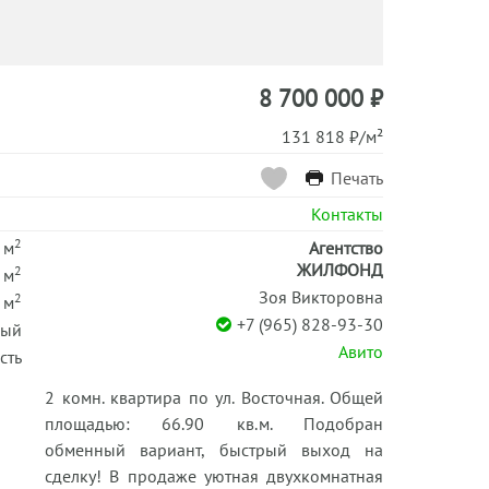
8 700 000 ₽
131 818 ₽/м²
Печать
Контакты
2
 м
Агентство
ЖИЛФОНД
2
 м
Зоя Викторовна
2
 м
+7 (965) 828-93-30
ный
Авито
сть
2 комн. квартира по ул. Восточная. Общей
площадью: 66.90 кв.м. Подобран
обменный вариант, быстрый выход на
сделку! В продаже уютная двухкомнатная