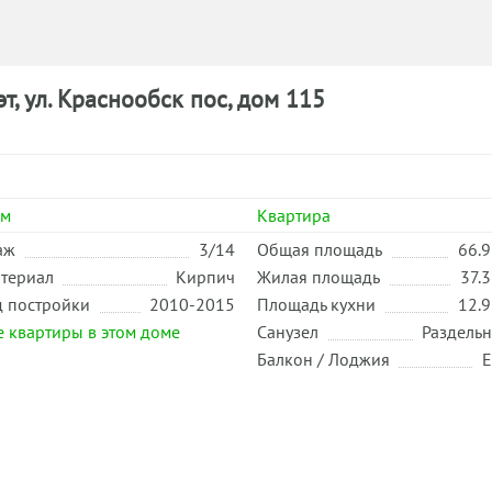
эт,
ул. Краснообск пос, дом 115
ом
Квартира
аж
3/14
Общая площадь
66.9
териал
Кирпич
Жилая площадь
37.3
д постройки
2010-2015
Площадь кухни
12.9
е квартиры в этом доме
Санузел
Раздель
Балкон / Лоджия
Е