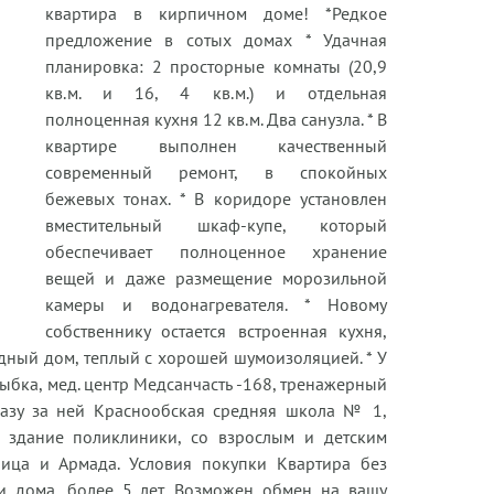
квартира в кирпичном доме! *Редкое
предложение в сотых домах * Удачная
планировка: 2 просторные комнаты (20,9
кв.м. и 16, 4 кв.м.) и отдельная
полноценная кухня 12 кв.м. Два санузла. * В
квартире выполнен качественный
современный ремонт, в спокойных
бежевых тонах. * В коридоре установлен
вместительный шкаф-купе, который
обеспечивает полноценное хранение
вещей и даже размещение морозильной
камеры и водонагревателя. * Новому
собственнику остается встроенная кухня,
дный дом, теплый с хорошей шумоизоляцией. * У
ыбка, мед. центр Медсанчасть -168, тренажерный
сразу за ней Краснообская средняя школа № 1,
е здание поликлиники, со взрослым и детским
ница и Армада. Условия покупки Квартира без
ки дома, более 5 лет. Возможен обмен на вашу