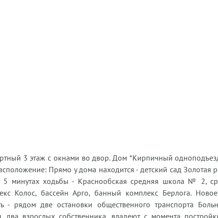
ртный 3 этаж с окнами во двор. Дом *Кирпичный одноподъез
асположение: Прямо у дома находится - детский сад Золотая р
 В 5 минутах ходьбы - Краснообская средняя школа № 2, 
кс Колос, бассейн Арго, банный комплекс Берлога. Ново
ть - рядом две остановки общественного транспорта Боль
я, два взрослых собственника, владеют с момента построй