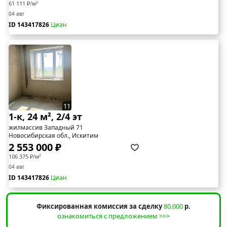
61 111 ₽/м²
04 авг
ID 143417826
Циан
11
1-к, 24 м², 2/4 эт
жилмассив Западный 71
Новосибирская обл., Искитим
2 553 000 ₽
106 375 ₽/м²
04 авг
ID 143417826
Циан
Фиксированная комиссия за сделку
80.000
р.
ознакомиться с предложением >>>