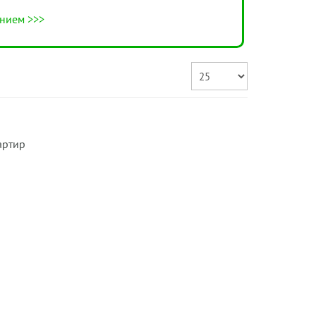
нием >>>
артир