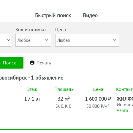
Быстрый поиск
Видео
Кол-во комнат
Цена
т Поиск
Печать
овосибирск - 1 объявление
Этаж
Площадь
Цена
Контак
1 / 1 эт
32 м²
1 600 000 ₽
ЖИЛФ
Источн
Ж 0, К 0
50 000 ₽/м²
Авито