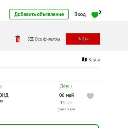
0
Добавить объявление
Вход
Все фильтры
Карта
ты
Дата ↓
ОНД
06 май
ик
14
более 3 мес