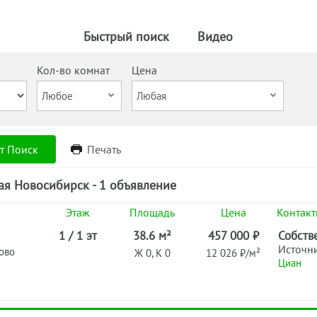
Быстрый поиск
Видео
Кол-во комнат
Цена
т Поиск
Печать
ая Новосибирск - 1 объявление
Этаж
Площадь
Цена
Контак
1 / 1 эт
38.6 м²
457 000 ₽
Собств
Источн
ово
Ж 0, К 0
12 026 ₽/м²
Циан