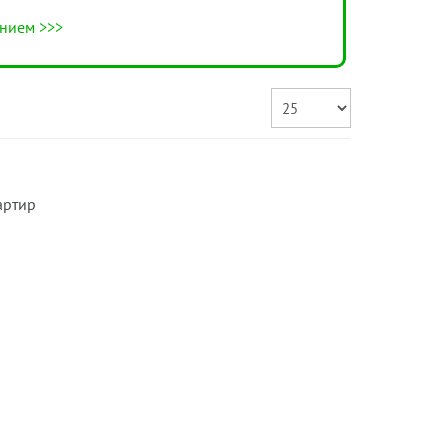
нием >>>
артир