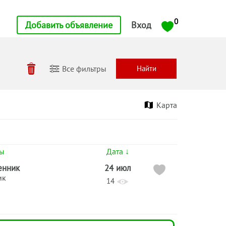
0
Добавить объявление
Вход
Все фильтры
Карта
ты
Дата ↓
енник
24 июл
ик
14