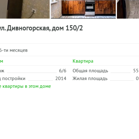
ул. Дивногорская, дом 150/2
6-ти месяцев
ом
Квартира
аж
6/6
Общая площадь
55
д постройки
2014
Жилая площадь
0
е квартиры в этом доме