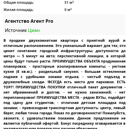
2
Общая площадь:
51 м
2
Жилая площадь:
0 м
Агентство Агент Pro
Источник
Циан
В продаже двухкомнатная квартира с приятной аурой и
отличным расположением. Это уникальный вариант для тех, кто
ценит сочетание: городской инфраструктуры; доступности до
метро — 5 минут на авто; перспективной локации, в которой
цены будут только расти. ПРЕИМУЩЕСТВА ОБЪЕКТА продуманная
планировка; - просторные изолированные комнаты; - уютная
кухня (8 кв.м.); - раздельный санузел; - большая остекленная
лоджия с удобными зонами отдыха; - чистый подъезд и
дружелюбные соседи. !ВСЕГДА есть место для парковки. ЕСТЬ
ТОРГ! ПРЕИМУЩЕСТВА ПОКУПКИ отличный пакет документов -
нет обременений и долгов; - не нужно занижений; - нет
перепланировок! ПРЕИМУЩЕСТВА МЕСТА - рядом ВУЗы, подойдет
под сдачу для студентов; - отличная детская площадка под
окнами; - превосходная транспортная доступность: центр, левый
берег, любая точка города. Показ по договоренности! Пожалуйста,
звоните, с удовольствием покажем. Данное предложение не
является публичной офертой. Бонус посреднику оговаривается в
индивидуальном порядке при личном обращении.